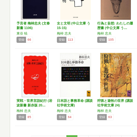
予言者 梅棹忠夫 (文春
女と文明 (中公文庫 う
行為と妄想: わたしの履
新書 1106)
15-15)
歴書 (中公文庫 う…
東谷 暁
梅棹 忠夫
梅棹 忠夫
登録
66
登録
113
登録
105
実戦・世界言語紀行 (岩
日本語と事務革命 (講談
狩猟と遊牧の世界 (講談
波新書 新赤版 20…
社学術文庫)
社学術文庫 24)
梅棹 忠夫
梅棹 忠夫
梅棹 忠夫
登録
85
登録
64
登録
63