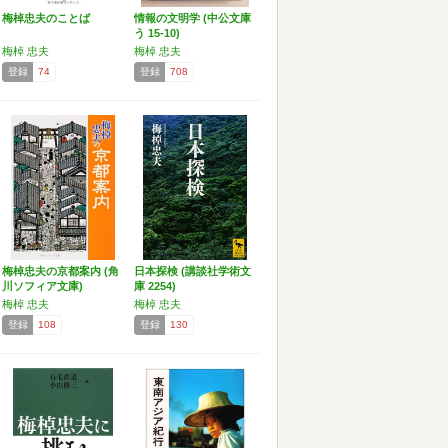
梅棹忠夫のことば
情報の文明学 (中公文庫
う 15-10)
梅棹 忠夫
梅棹 忠夫
登録
74
登録
708
梅棹忠夫の京都案内 (角
日本探検 (講談社学術文
川ソフィア文庫)
庫 2254)
梅棹 忠夫
梅棹 忠夫
登録
108
登録
130