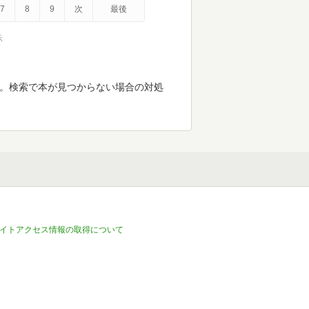
7
8
9
次
最後
示
す。検索で本が見つからない場合の対処
イトアクセス情報の取得について