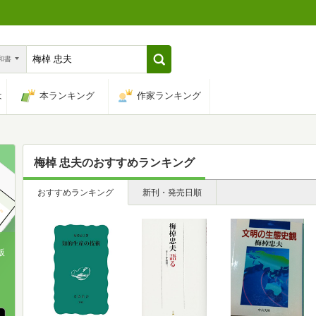
n和書
は
本ランキング
作家ランキング
梅棹 忠夫
のおすすめランキング
おすすめランキング
新刊・発売日順
版
、