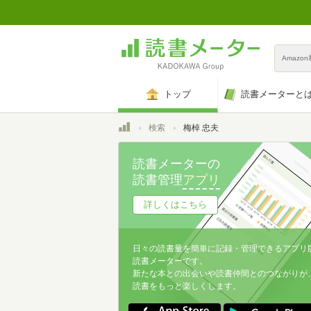
Amazo
トップ
読書メーターと
トップ
検索
梅棹 忠夫
読書メーターの
読書管理
アプリ
詳しくはこちら
日々の読書量を簡単に記録・管理できるアプリ
読書メーターです。
新たな本との出会いや読書仲間とのつながりが
読書をもっと楽しくします。