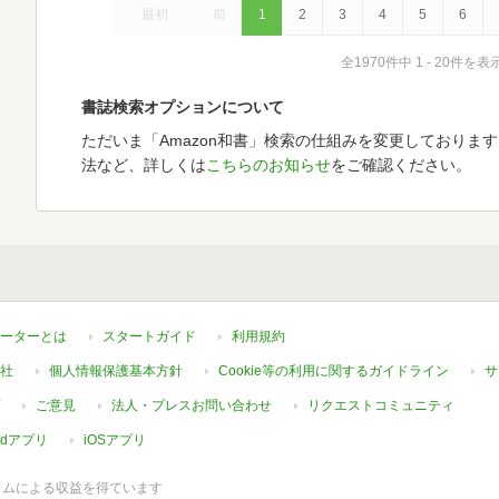
最初
前
1
2
3
4
5
6
全1970件中 1 - 20件を表
書誌検索オプションについて
ただいま「Amazon和書」検索の仕組みを変更しておりま
法など、詳しくは
こちらのお知らせ
をご確認ください。
ーターとは
スタートガイド
利用規約
社
個人情報保護基本方針
Cookie等の利用に関するガイドライン
サ
ご意見
法人・プレスお問い合わせ
リクエストコミュニティ
oidアプリ
iOSアプリ
ラムによる収益を得ています