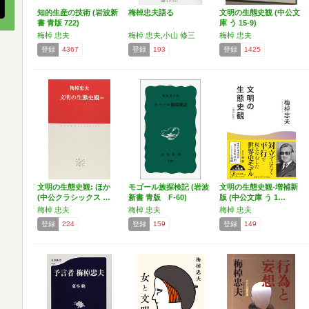
知的生産の技術 (岩波新
梅棹忠夫語る
文明の生態史観 (中公文
書 青版 722)
庫 う 15-9)
梅棹 忠夫
梅棹 忠夫,小山 修三
梅棹 忠夫
登録
4367
登録
193
登録
1425
文明の生態史観: ほか
モゴール族探検記 (岩波
文明の生態史観-増補新
(中公クラシックス …
新書 青版 F-60)
版 (中公文庫 う 1…
梅棹 忠夫
梅棹 忠夫
梅棹 忠夫
登録
224
登録
159
登録
149