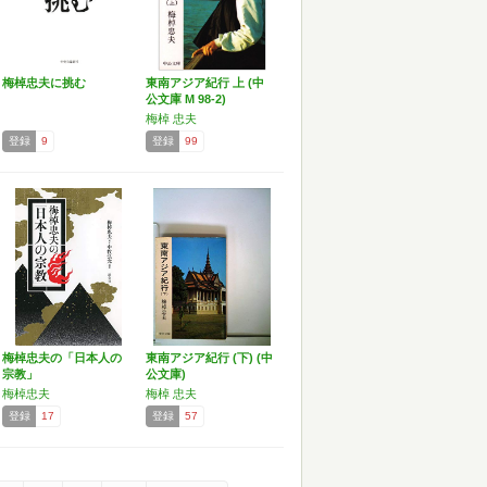
梅棹忠夫に挑む
東南アジア紀行 上 (中
公文庫 M 98-2)
梅棹 忠夫
登録
9
登録
99
梅棹忠夫の「日本人の
東南アジア紀行 (下) (中
宗教」
公文庫)
梅棹忠夫
梅棹 忠夫
登録
17
登録
57