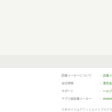
読書メーターについて
読書メ
会社情報
運営会
サポート
ヘルプ
アプリ版読書メーター
Andr
※本サイトはアフィリエイトプログ