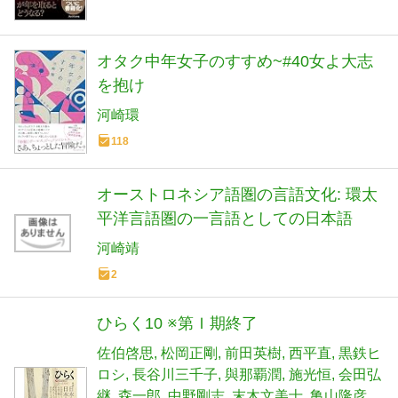
オタク中年女子のすすめ~#40女よ大志
を抱け
河崎環
118
オーストロネシア語圏の言語文化: 環太
平洋言語圏の一言語としての日本語
河崎靖
2
ひらく10 ※第Ｉ期終了
佐伯啓思
松岡正剛
前田英樹
西平直
黒鉄ヒ
ロシ
長谷川三千子
與那覇潤
施光恒
会田弘
継
森一郎
中野剛志
末木文美士
亀山隆彦