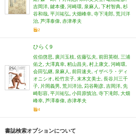
吉岡洋
鍵本優
河崎環
泉麻人
下村智典
杉
谷和哉
平川祐弘
大畑峰幸
寺下滝郎
荒川洋
治
芦澤泰偉
赤津孝夫
2
ひらく9
佐伯啓思
廣川玉枝
佐藤弘夫
前田英樹
三浦
佑之
大澤真幸
籾山昌夫
村上康文
河崎環
会田弘継
泉麻人
前田速夫
イザベラ・ディ
オニシオ
松竹京子
末木文美士
長谷川三千
子
片岡義男
荒川洋治
苅谷剛彦
吉岡洋
先
崎彰容
平川祐弘
小田原慎治
寺下滝郎
大畑
峰幸
芦澤泰偉
赤津孝夫
4
書誌検索オプションについて