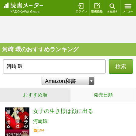
ログイン
新規登録
本を探
河崎 環のおすすめランキング
検索
おすすめ順
発売日順
女子の生き様は顔に出る
河崎環
194