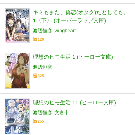
キミもまた、偽恋(オタク)だとしても。
1〈下〉 (オーバーラップ文庫)
渡辺恒彦
wingheart
126
理想のヒモ生活 1 (ヒーロー文庫)
渡辺恒彦
825
理想のヒモ生活 11 (ヒーロー文庫)
渡辺恒彦
文倉十
255