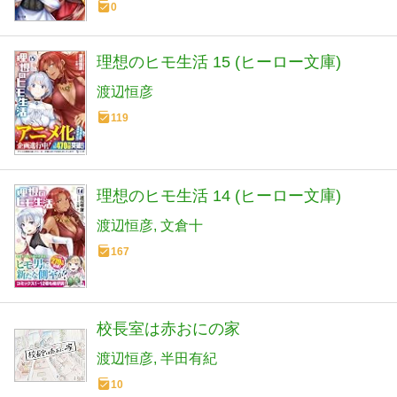
0
理想のヒモ生活 15 (ヒーロー文庫)
渡辺恒彦
119
理想のヒモ生活 14 (ヒーロー文庫)
渡辺恒彦
文倉十
167
校長室は赤おにの家
渡辺恒彦
半田有紀
10