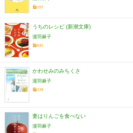
157
うちのレシピ (新潮文庫)
瀧羽麻子
641
かわせみのみちくさ
瀧羽麻子
139
妻はりんごを食べない
瀧羽麻子