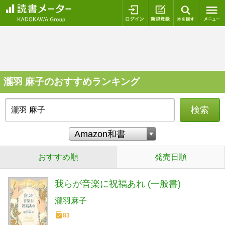
ログイン
新規登録
本を探
瀧羽 麻子のおすすめランキング
検索
おすすめ順
発売日順
我らが音楽に祝福あれ (一般書)
瀧羽麻子
83