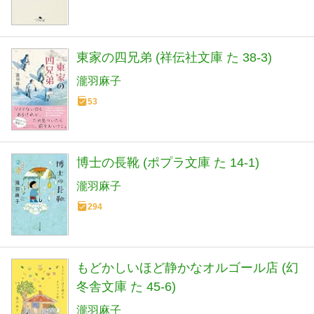
東家の四兄弟 (祥伝社文庫 た 38-3)
瀧羽麻子
53
博士の長靴 (ポプラ文庫 た 14-1)
瀧羽麻子
294
もどかしいほど静かなオルゴール店 (幻
冬舎文庫 た 45-6)
瀧羽麻子