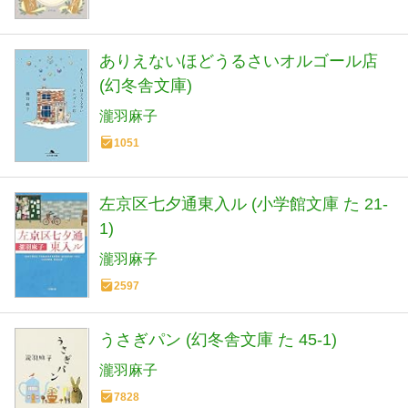
ありえないほどうるさいオルゴール店
(幻冬舎文庫)
瀧羽麻子
1051
左京区七夕通東入ル (小学館文庫 た 21-
1)
瀧羽麻子
2597
うさぎパン (幻冬舎文庫 た 45-1)
瀧羽麻子
7828