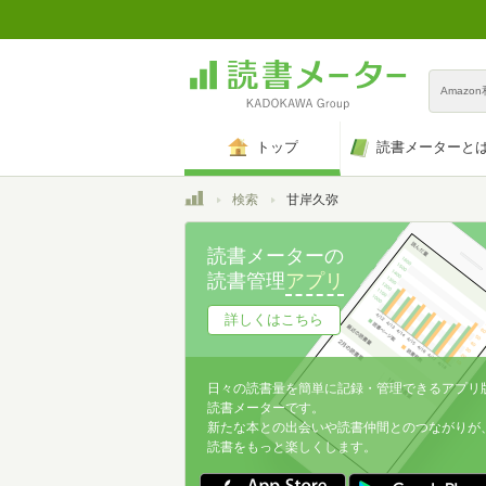
Amazo
トップ
読書メーターと
トップ
検索
甘岸久弥
読書メーターの
読書管理
アプリ
詳しくはこちら
日々の読書量を簡単に記録・管理できるアプリ
読書メーターです。
新たな本との出会いや読書仲間とのつながりが
読書をもっと楽しくします。