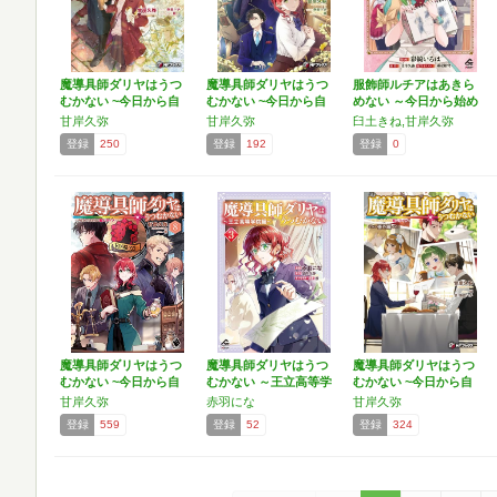
魔導具師ダリヤはうつ
魔導具師ダリヤはうつ
服飾師ルチアはあきら
むかない ~今日から自
むかない ~今日から自
めない ～今日から始め
由…
由…
る…
甘岸久弥
甘岸久弥
臼土きね,甘岸久弥
登録
250
登録
192
登録
0
魔導具師ダリヤはうつ
魔導具師ダリヤはうつ
魔導具師ダリヤはうつ
むかない ~今日から自
むかない ～王立高等学
むかない ~今日から自
由…
院…
由…
甘岸久弥
赤羽にな
甘岸久弥
登録
559
登録
52
登録
324