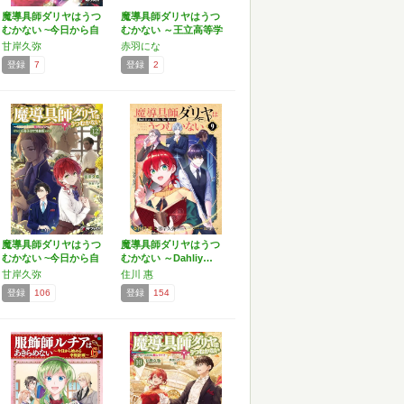
魔導具師ダリヤはうつ
魔導具師ダリヤはうつ
むかない ~今日から自
むかない ～王立高等学
由…
院…
甘岸久弥
赤羽にな
登録
7
登録
2
魔導具師ダリヤはうつ
魔導具師ダリヤはうつ
むかない ~今日から自
むかない ～Dahliy…
由…
甘岸久弥
住川 惠
登録
106
登録
154