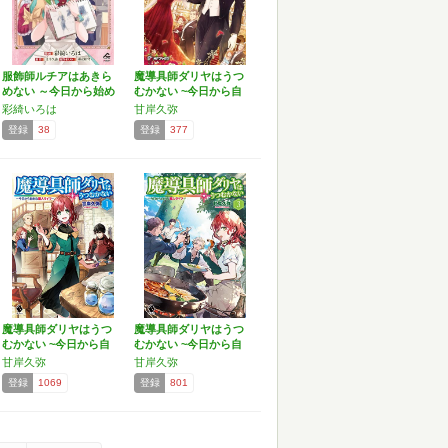
服飾師ルチアはあきら
魔導具師ダリヤはうつ
めない ～今日から始め
むかない ~今日から自
る…
由…
彩綺いろは
甘岸久弥
登録
38
登録
377
魔導具師ダリヤはうつ
魔導具師ダリヤはうつ
むかない ~今日から自
むかない ~今日から自
由…
由…
甘岸久弥
甘岸久弥
登録
1069
登録
801