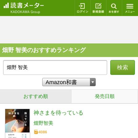
ログイン
新規登録
本を探
畑野 智美のおすすめランキング
検索
おすすめ順
発売日順
神さまを待っている
畑野智美
4086