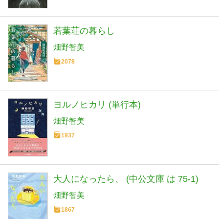
若葉荘の暮らし
畑野智美
2078
ヨルノヒカリ (単行本)
畑野智美
1937
大人になったら、 (中公文庫 は 75-1)
畑野智美
1867