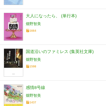
大人になったら、 (単行本)
畑野智美
1664
国道沿いのファミレス (集英社文庫)
畑野智美
1598
感情8号線
畑野智美
1437