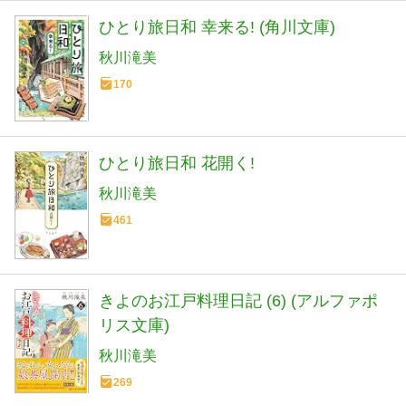
ひとり旅日和 幸来る! (角川文庫)
秋川滝美
170
ひとり旅日和 花開く!
秋川滝美
461
きよのお江戸料理日記 (6) (アルファポ
リス文庫)
秋川滝美
269