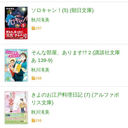
ソロキャン！(5) (朝日文庫)
秋川滝美
107
そんな部屋、あります!? 2 (講談社文庫
あ 139-9)
秋川滝美
188
きよのお江戸料理日記 (7) (アルファポ
リス文庫)
秋川滝美
156