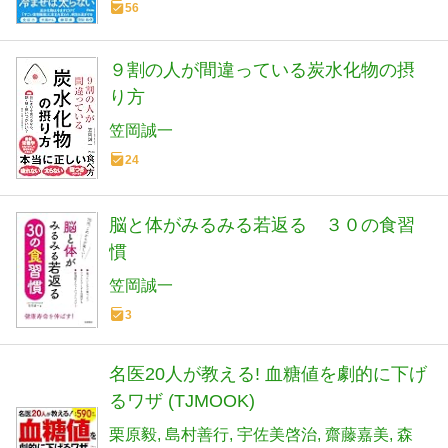
56
９割の人が間違っている炭水化物の摂
り方
笠岡誠一
24
脳と体がみるみる若返る ３０の食習
慣
笠岡誠一
3
名医20人が教える! 血糖値を劇的に下げ
るワザ (TJMOOK)
栗原毅
島村善行
宇佐美啓治
齋藤嘉美
森