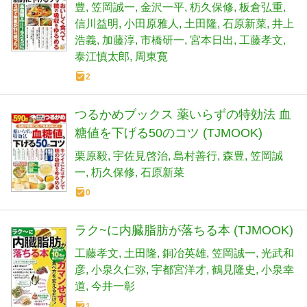
豊
笠岡誠一
金沢一平
杤久保修
板倉弘重
信川益明
小田原雅人
土田隆
石原新菜
井上
浩義
加藤淳
市橋研一
宮本日出
工藤孝文
泰江慎太郎
周東寛
2
つるかめブックス 薬いらずの特効法 血
糖値を下げる50のコツ (TJMOOK)
栗原毅
宇佐見啓治
島村善行
森豊
笠岡誠
一
杤久保修
石原新菜
0
ラク~に内臓脂肪が落ちる本 (TJMOOK)
工藤孝文
土田隆
銅冶英雄
笠岡誠一
光武和
彦
小泉久仁弥
宇都宮洋才
鶴見隆史
小泉幸
道
今井一彰
1