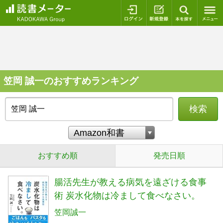
ログイン
新規登録
本を探
笠岡 誠一のおすすめランキング
検索
おすすめ順
発売日順
腸活先生が教える病気を遠ざける食事
術 炭水化物は冷まして食べなさい。
笠岡誠一