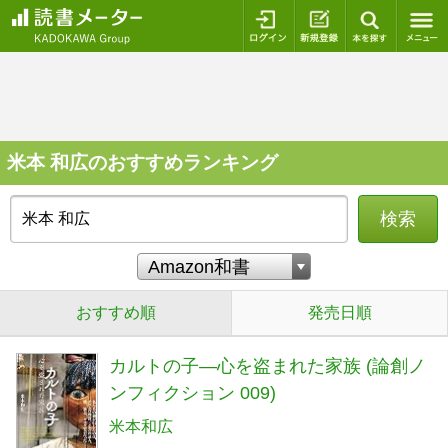
ログイン
新規登録
本を探
米本 和広のおすすめランキング
検索
おすすめ順
発売日順
カルトの子―心を盗まれた家族 (論創ノ
ンフィクション 009)
米本和広