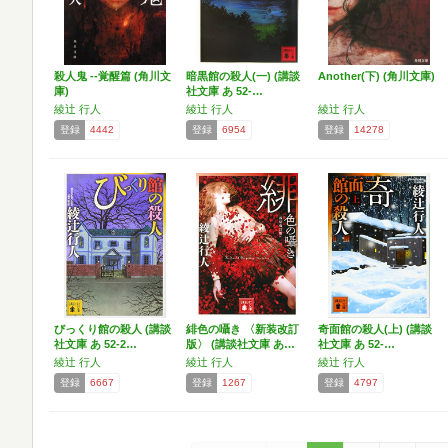
殺人鬼 ‐‐覚醒篇 (角川文
暗黒館の殺人(一) (講談
Another(下) (角川文庫)
庫)
社文庫 あ 52-…
綾辻 行人
綾辻 行人
綾辻 行人
登録
4442
登録
6954
登録
14278
びっくり館の殺人 (講談
緋色の囁き 〈新装改訂
奇面館の殺人(上) (講談
社文庫 あ 52-2…
版〉 (講談社文庫 あ…
社文庫 あ 52-…
綾辻 行人
綾辻 行人
綾辻 行人
登録
6667
登録
1267
登録
4797