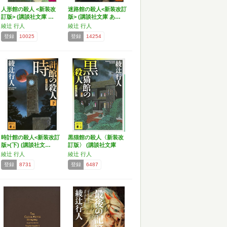
人形館の殺人 <新装改
迷路館の殺人<新装改訂
訂版> (講談社文庫 …
版> (講談社文庫 あ…
綾辻 行人
綾辻 行人
登録
10025
登録
14254
時計館の殺人<新装改訂
黒猫館の殺人〈新装改
版>(下) (講談社文…
訂版〉 (講談社文庫
あ…
綾辻 行人
綾辻 行人
登録
8731
登録
6487