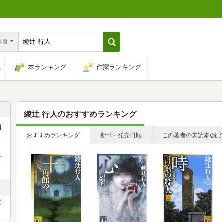
n和書
は
本ランキング
作家ランキング
綾辻 行人
のおすすめランキング
月
おすすめランキング
新刊・発売日順
この著者の未読本/読
学
ビ
賞