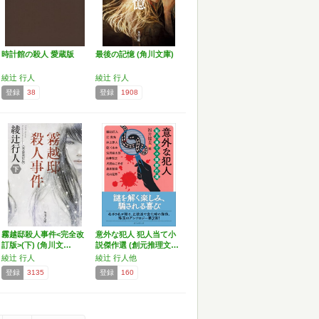
時計館の殺人 愛蔵版
最後の記憶 (角川文庫)
綾辻 行人
綾辻 行人
登録
38
登録
1908
霧越邸殺人事件<完全改
意外な犯人 犯人当て小
訂版>(下) (角川文…
説傑作選 (創元推理文…
綾辻 行人
綾辻 行人他
登録
3135
登録
160