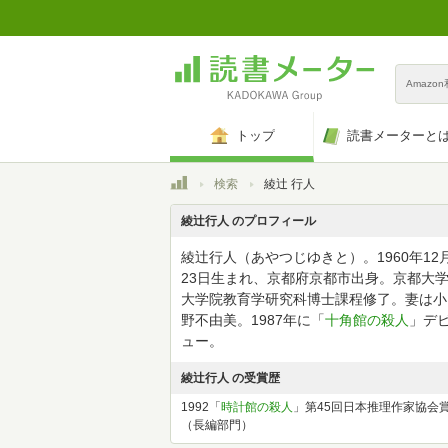
Amazo
トップ
読書メーターと
トップ
検索
綾辻 行人
綾辻行人 のプロフィール
綾辻行人（あやつじゆきと）。1960年12
23日生まれ、京都府京都市出身。京都大
大学院教育学研究科博士課程修了。妻は小
野不由美。1987年に「
十角館の殺人
」デ
ュー。
綾辻行人 の受賞歴
1992「
時計館の殺人
」第45回日本推理作家協会
（長編部門）