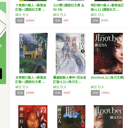
十角館の殺人 <新装改
心の闇 (講談社文庫 あ
時計館の殺人<新装改訂
訂版> (講談社文庫 …
52-34)
版>(上) (講談社文…
綾辻 行人
綾辻 行人
綾辻 行人
登録
62948
登録
450
登録
9795
版
、
水車館の殺人 <新装改
霧越邸殺人事件<完全改
Another(上) (角川文庫)
訂版> (講談社文庫 …
訂版>(上) (角川文…
綾辻 行人
綾辻 行人
綾辻 行人
登録
16586
登録
3465
登録
15851