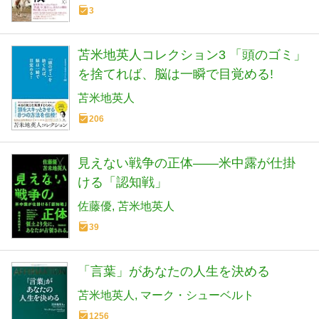
3
苫米地英人コレクション3 「頭のゴミ」
を捨てれば、脳は一瞬で目覚める!
苫米地英人
206
見えない戦争の正体――米中露が仕掛
ける「認知戦」
佐藤優
苫米地英人
39
「言葉」があなたの人生を決める
苫米地英人
マーク・シューベルト
1256