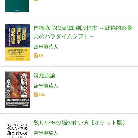
自衛隊 認知戦軍 創設提案 ～戦略的影響
力のパラダイムシフト～
苫米地英人
19
洗脳原論
苫米地英人
603
残り97%の脳の使い方【ポケット版】
苫米地英人