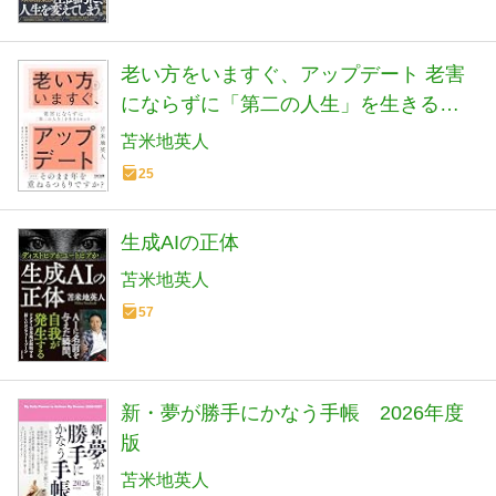
老い方をいますぐ、アップデート 老害
にならずに「第二の人生」を生きるヒ
ント【認知科学者が「本当に満足する
苫米地英人
老い方」を解き明かします】(TAC出版)
25
生成AIの正体
苫米地英人
57
新・夢が勝手にかなう手帳 2026年度
版
苫米地英人