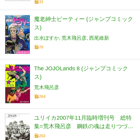
31
魔老紳士ビーティー (ジャンプコミック
ス)
出水ぽすか
荒木飛呂彦
西尾維新
70
The JOJOLands 8 (ジャンプコミック
ス)
荒木飛呂彦
264
ユリイカ2007年11月臨時増刊号 総特
集=荒木飛呂彦 鋼鉄の魂は走りつづけ
る
202