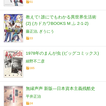
51
教えて! 誰にでもわかる異世界生活術
(2) (カドカワBOOKS M ふ 2-1-2)
藤正治
ぎうにう
33
1978年のまんが虫 (ビッグコミックス)
細野不二彦
165
無縁声声 新版―日本資本主義残酷史
平井正治
24