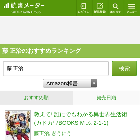
ログイン
新規登録
本を探
藤 正治のおすすめランキング
検索
おすすめ順
発売日順
教えて! 誰にでもわかる異世界生活術
(カドカワBOOKS M ふ 2-1-1)
藤正治
ぎうにう