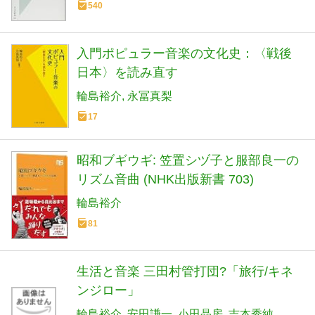
540
入門ポピュラー音楽の文化史：〈戦後
日本〉を読み直す
輪島裕介
永冨真梨
17
昭和ブギウギ: 笠置シヅ子と服部良一の
リズム音曲 (NHK出版新書 703)
輪島裕介
81
生活と音楽 三田村管打団?「旅行/キネ
ンジロー」
輪島裕介
安田謙一
小田晶房
吉本秀純