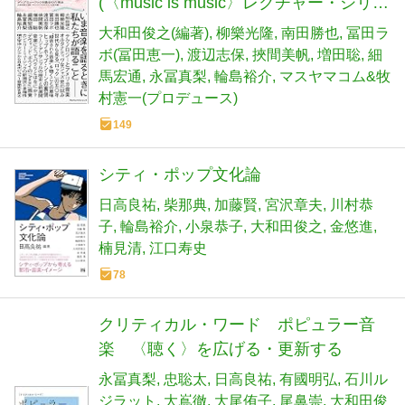
(〈music is music〉レクチャー・シリー
ズ)
大和田俊之(編著)
柳樂光隆
南田勝也
冨田ラ
ボ(冨田恵一)
渡辺志保
挾間美帆
増田聡
細
馬宏通
永冨真梨
輪島裕介
マスヤマコム&牧
村憲一(プロデュース)
149
シティ・ポップ文化論
日高良祐
柴那典
加藤賢
宮沢章夫
川村恭
子
輪島裕介
小泉恭子
大和田俊之
金悠進
楠見清
江口寿史
78
クリティカル・ワード ポピュラー音
楽 〈聴く〉を広げる・更新する
永冨真梨
忠聡太
日高良祐
有國明弘
石川ル
ジラット
大嶌徹
大尾侑子
尾鼻崇
大和田俊