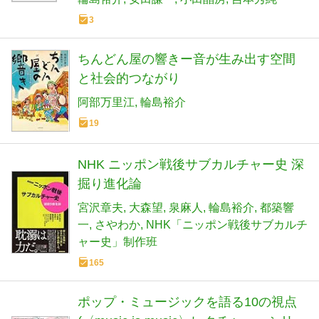
3
ちんどん屋の響きー音が生み出す空間
と社会的つながり
阿部万里江
輪島裕介
19
NHK ニッポン戦後サブカルチャー史 深
掘り進化論
宮沢章夫
大森望
泉麻人
輪島裕介
都築響
一
さやわか
NHK「ニッポン戦後サブカルチ
ャー史」制作班
165
ポップ・ミュージックを語る10の視点