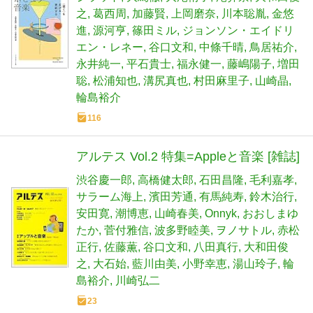
之
葛西周
加藤賢
上岡磨奈
川本聡胤
金悠
進
源河亨
篠田ミル
ジョンソン・エイドリ
エン・レネー
谷口文和
中條千晴
鳥居祐介
永井純一
平石貴士
福永健一
藤嶋陽子
増田
聡
松浦知也
溝尻真也
村田麻里子
山崎晶
輪島裕介
116
アルテス Vol.2 特集=Appleと音楽 [雑誌]
渋谷慶一郎
高橋健太郎
石田昌隆
毛利嘉孝
サラーム海上
濱田芳通
有馬純寿
鈴木治行
安田寛
潮博恵
山崎春美
Onnyk
おおしまゆ
たか
菅付雅信
波多野睦美
ヲノサトル
赤松
正行
佐藤薫
谷口文和
八田真行
大和田俊
之
大石始
藍川由美
小野幸恵
湯山玲子
輪
島裕介
川崎弘二
23