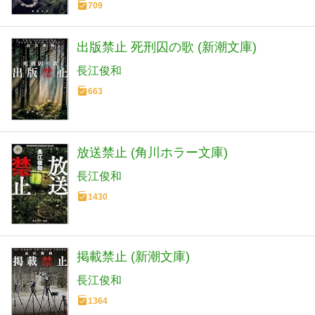
709
出版禁止 死刑囚の歌 (新潮文庫)
長江俊和
663
放送禁止 (角川ホラー文庫)
長江俊和
1430
掲載禁止 (新潮文庫)
長江俊和
1364