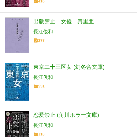
416
出版禁止 女優 真里亜
長江俊和
377
東京二十三区女 (幻冬舎文庫)
長江俊和
551
恋愛禁止 (角川ホラー文庫)
長江俊和
310