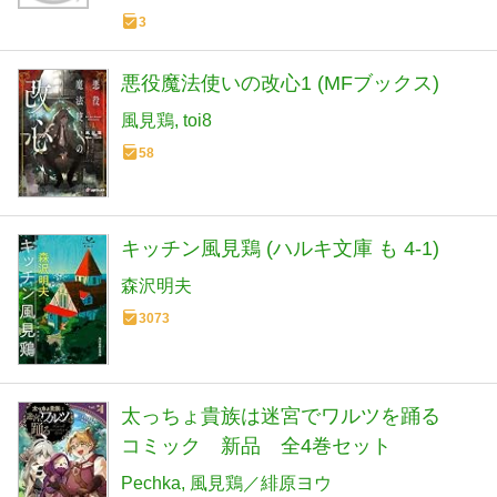
3
悪役魔法使いの改心1 (MFブックス)
風見鶏
toi8
58
キッチン風見鶏 (ハルキ文庫 も 4-1)
森沢明夫
3073
太っちょ貴族は迷宮でワルツを踊る
コミック 新品 全4巻セット
Pechka
風見鶏／緋原ヨウ