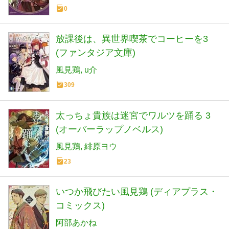
0
放課後は、異世界喫茶でコーヒーを3
(ファンタジア文庫)
風見鶏
u介
309
太っちょ貴族は迷宮でワルツを踊る 3
(オーバーラップノベルス)
風見鶏
緋原ヨウ
23
いつか飛びたい風見鶏 (ディアプラス・
コミックス)
阿部あかね