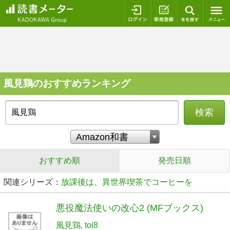
ログイン
新規登録
本を探
風見鶏のおすすめランキング
検索
おすすめ順
発売日順
関連シリーズ：
放課後は、異世界喫茶でコーヒーを
悪役魔法使いの改心2 (MFブックス)
風見鶏
toi8