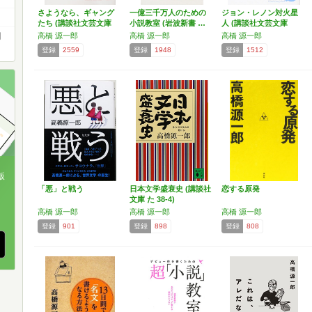
さようなら、ギャング
一億三千万人のための
ジョン・レノン対火星
たち (講談社文芸文庫
小説教室 (岩波新書 …
人 (講談社文芸文庫
…
た…
潤
高橋 源一郎
高橋 源一郎
高橋 源一郎
登録
2559
登録
1948
登録
1512
版
「悪」と戦う
日本文学盛衰史 (講談社
恋する原発
文庫 た 38-4)
、
高橋 源一郎
高橋 源一郎
高橋 源一郎
登録
901
登録
898
登録
808