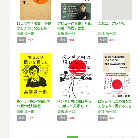
13日間で「名文」を書
デビュー作を書くため
これは、アレだな
けるようになる方法
の超「小説」教室
高橋 源一郎
高橋 源一郎
高橋 源一郎
登録
517
登録
500
登録
391
答えより問いを探して
ペンギン村に陽は落ち
ぼくたちはこの国をこ
17歳の特別教室
て (ポプラ文庫 た 3…
んなふうに愛すること
に決…
高橋 源一郎
高橋 源一郎
高橋 源一郎
登録
357
登録
338
登録
331