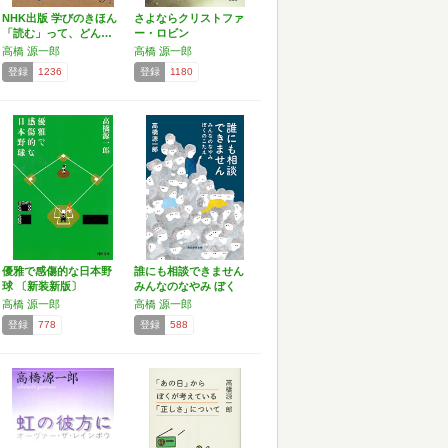
NHK出版 学びのきほん
さよならクリストファ
「読む」って、どん…
ー・ロビン
高橋 源一郎
高橋 源一郎
登録
1236
登録
1180
優雅で感傷的な日本野
誰にも相談できません
球 〔新装新版〕
みんなのなやみ ぼく
の…
高橋 源一郎
高橋 源一郎
登録
778
登録
588