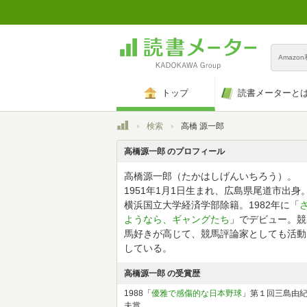
Amazo
トップ
読書メーターと
トップ
検索
高橋 源一郎
高橋源一郎 のプロフィール
高橋源一郎（たかはしげんいちろう）。
1951年1月1日生まれ、広島県尾道市出身
横浜国立大学経済学部除籍。1982年に「
ようなら、ギャングたち
」でデビュー。競
馬好きが高じて、競馬評論家としても活動
している。
高橋源一郎 の受賞歴
1988「
優雅で感傷的な日本野球
」第１回三島由
夫賞