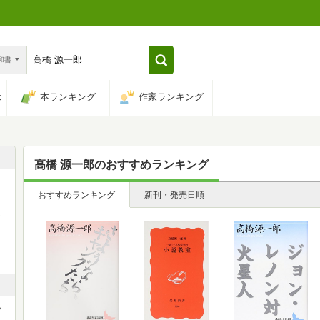
n和書
は
本ランキング
作家ランキング
高橋 源一郎
のおすすめランキング
おすすめランキング
新刊・発売日順
。
さ
紀