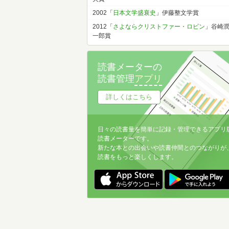
2002「
日本文学盛衰史
」伊藤整文学賞
2012「
さよならクリストファー・ロビン
」谷崎
一郎賞
読書メーターの
読書管理
アプリ
詳しくはこちら
日々の読書量を簡単に記録・管理できるアプリ
読書メーターです。
新たな本との出会いや読書仲間とのつながりが
読書をもっと楽しくします。