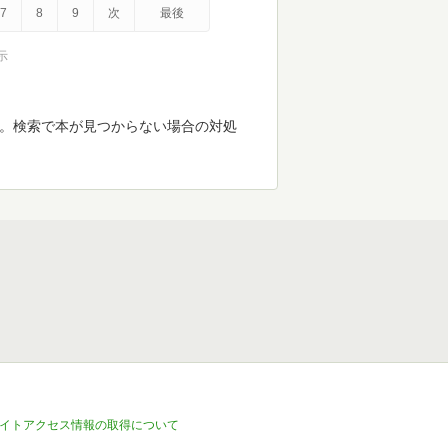
7
8
9
次
最後
示
す。検索で本が見つからない場合の対処
イトアクセス情報の取得について