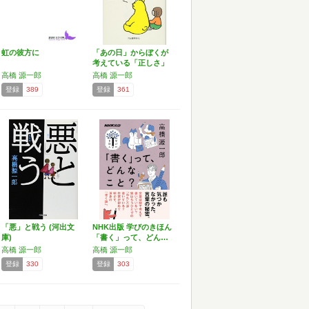
虹の彼方に
「あの日」からぼくが
考えている「正しさ」
につ…
高橋 源一郎
高橋 源一郎
登録
389
登録
361
「悪」と戦う (河出文
NHK出版 学びのきほん
庫)
「書く」って、どん…
高橋 源一郎
高橋 源一郎
登録
330
登録
303