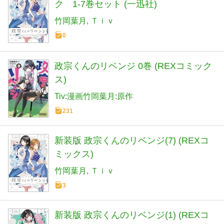
ク 1-7巻セット (一迅社)
竹岡葉月
Ｔｉｖ
0
政宗くんのリベンジ 0巻 (REXコミック
ス)
Tiv:漫画竹岡葉月:原作
231
新装版 政宗くんのリベンジ(7) (REXコ
ミックス)
竹岡葉月
Ｔｉｖ
3
新装版 政宗くんのリベンジ(1) (REXコ