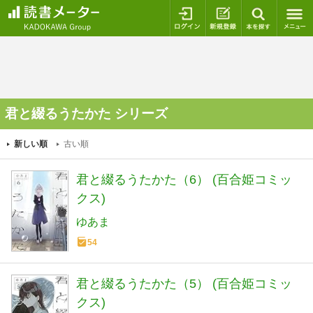
ログイン
新規登録
本を探
君と綴るうたかた シリーズ
新しい順
古い順
君と綴るうたかた（6） (百合姫コミッ
クス)
ゆあま
54
君と綴るうたかた（5） (百合姫コミッ
クス)