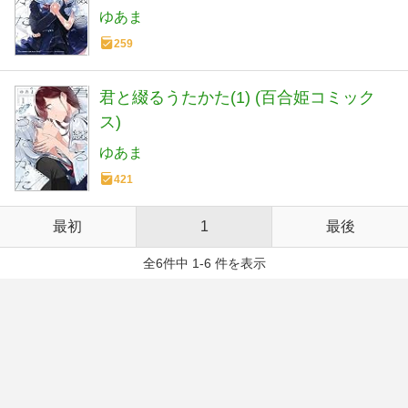
ゆあま
259
君と綴るうたかた(1) (百合姫コミック
ス)
ゆあま
421
最初
1
最後
全6件中 1-6 件を表示