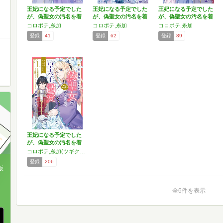
王妃になる予定でした
王妃になる予定でした
王妃になる予定でした
が、偽聖女の汚名を着
が、偽聖女の汚名を着
が、偽聖女の汚名を着
せら…
せら…
せら…
コロポテ,糸加
コロポテ,糸加
コロポテ,糸加
登録
41
登録
62
登録
89
王妃になる予定でした
が、偽聖女の汚名を着
せら…
コロポテ,糸加(ツギクル),はま
登録
206
版
、
全6件を表示