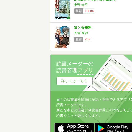
東野 圭吾
登録
19585
狼と香辛料
支倉 凍砂
登録
787
読書メーターの
読書管理
アプリ
詳しくはこちら
日々の読書量を簡単に記録・管理できるアプリ
読書メーターです。
新たな本との出会いや読書仲間とのつながりが
読書をもっと楽しくします。