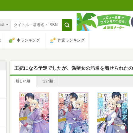
n和書
は
本ランキング
作家ランキング
王妃になる予定でしたが、偽聖女の汚名を着せられたの
新しい順
古い順