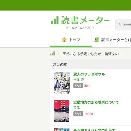
Amazo
トップ
読書メーターと
トップ
王妃になる予定でしたが、偽聖女の汚名を着せられたので逃亡したら、皇太子に溺愛されました。そちらもどうぞお幸せに。
注目の本
変人のサラダボウル
平坂 読
登録
804
近畿地方のある場所について
背筋
登録
14026
ある閉ざされた雪の山荘で