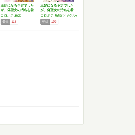
王妃になる予定でした
王妃になる予定でした
が、偽聖女の汚名を着
が、偽聖女の汚名を着
せら…
せら…
コロポテ,糸加
コロポテ,糸加(ツギクル)
登録
118
登録
159