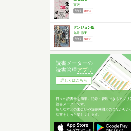
雨穴
登録
8934
ダンジョン飯
九井 諒子
登録
9056
読書メーターの
読書管理
アプリ
詳しくはこちら
日々の読書量を簡単に記録・管理できるアプリ
読書メーターです。
新たな本との出会いや読書仲間とのつながりが
読書をもっと楽しくします。