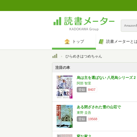
Amazo
トップ
読書メーターと
トップ
ひらめきはつめちゃん
注目の本
烏は主を選ばない 八咫烏シリーズ 2
阿部 智里
登録
8407
ある閉ざされた雪の山荘で
東野 圭吾
登録
19568
変な家２