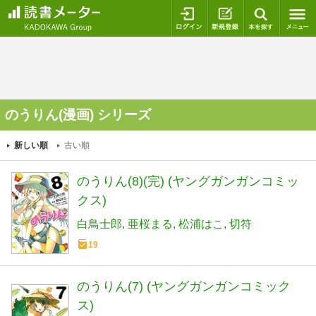
ログイン
新規登録
本を探
のうりん(漫画) シリーズ
新しい順
古い順
のうりん(8)(完) (ヤングガンガンコミッ
クス)
白鳥士郎
亜桜まる
松浦はこ
切符
19
のうりん(7) (ヤングガンガンコミック
ス)