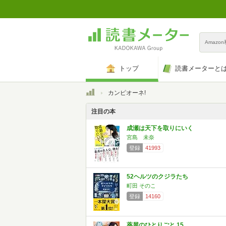
Amazo
トップ
読書メーターと
トップ
カンピオーネ!
注目の本
成瀬は天下を取りにいく
宮島 未奈
登録
41993
52ヘルツのクジラたち
町田 そのこ
登録
14160
薬屋のひとりごと 15