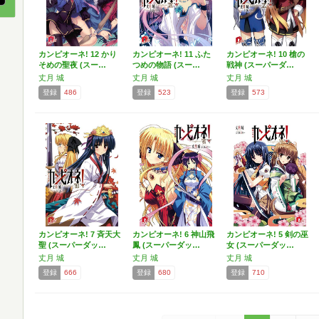
カンピオーネ! 12 かり
カンピオーネ! 11 ふた
カンピオーネ! 10 槍の
そめの聖夜 (スー…
つめの物語 (スー…
戦神 (スーパーダ…
丈月 城
丈月 城
丈月 城
登録
486
登録
523
登録
573
カンピオーネ! 7 斉天大
カンピオーネ! 6 神山飛
カンピオーネ! 5 剣の巫
聖 (スーパーダッ…
鳳 (スーパーダッ…
女 (スーパーダッ…
丈月 城
丈月 城
丈月 城
登録
666
登録
680
登録
710