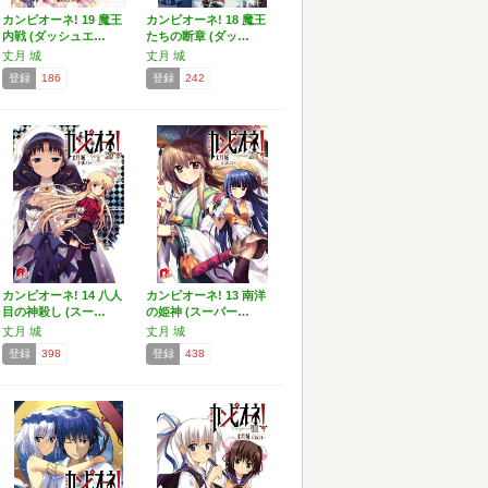
カンピオーネ! 19 魔王
カンピオーネ! 18 魔王
内戦 (ダッシュエ…
たちの断章 (ダッ…
丈月 城
丈月 城
登録
186
登録
242
カンピオーネ! 14 八人
カンピオーネ! 13 南洋
目の神殺し (スー…
の姫神 (スーパー…
丈月 城
丈月 城
登録
398
登録
438