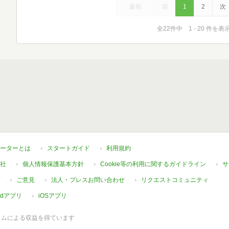
最初
前
1
2
次
全22件中 1 - 20 件を表
ーターとは
スタートガイド
利用規約
社
個人情報保護基本方針
Cookie等の利用に関するガイドライン
サ
ご意見
法人・プレスお問い合わせ
リクエストコミュニティ
oidアプリ
iOSアプリ
ラムによる収益を得ています