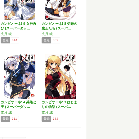
カンピオーネ! 9 女神再
カンピオーネ! 8 受難の
び (スーパーダッ…
魔王たち (スーパ…
丈月 城
丈月 城
登録
614
登録
632
カンピオーネ! 4 英雄と
カンピオーネ! 3 はじま
王 (スーパーダッ…
りの物語 (スーパ…
丈月 城
丈月 城
登録
711
登録
732