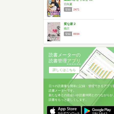
日向夏
登録
2471
変な家２
雨穴
登録
8934
読書メーターの
読書管理
アプリ
詳しくはこちら
日々の読書量を簡単に記録・管理できるアプリ
読書メーターです。
新たな本との出会いや読書仲間とのつながりが
読書をもっと楽しくします。