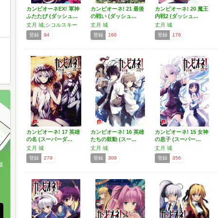
カンピオーネEX! 軍神
カンピオーネ! 21 最後
カンピオーネ! 20 魔王
ふたたび (ダッシュ…
の戦い (ダッシュ…
内戦2 (ダッシュ…
丈月 城,シコルスキー
丈月 城
丈月 城
登録
94
登録
160
登録
176
カンピオーネ! 17 英雄
カンピオーネ! 16 英雄
カンピオーネ! 15 女神
の名 (スーパーダ…
たちの鼓動 (スー…
の息子 (スーパー…
丈月 城
丈月 城
丈月 城
登録
279
登録
309
登録
356
版
、