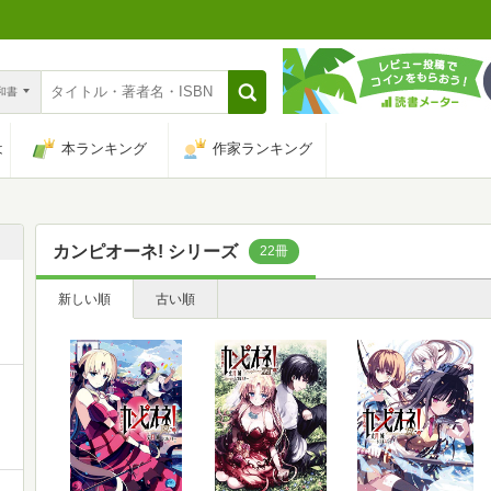
n和書
は
本ランキング
作家ランキング
カンピオーネ! シリーズ
22冊
新しい順
古い順