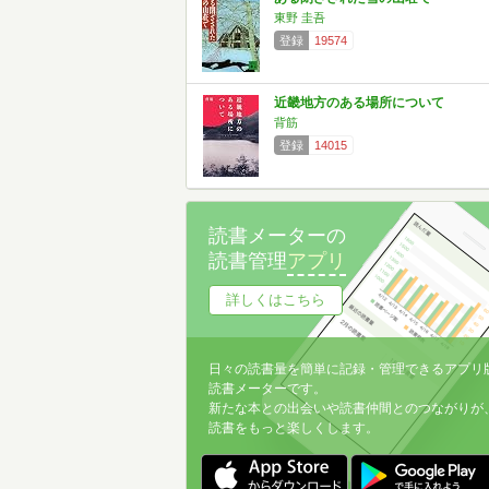
東野 圭吾
登録
19574
近畿地方のある場所について
背筋
登録
14015
読書メーターの
読書管理
アプリ
詳しくはこちら
日々の読書量を簡単に記録・管理できるアプリ
読書メーターです。
新たな本との出会いや読書仲間とのつながりが
読書をもっと楽しくします。