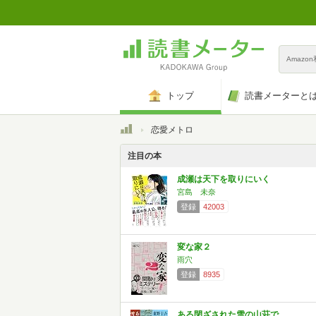
Amazo
トップ
読書メーターと
トップ
恋愛メトロ
注目の本
成瀬は天下を取りにいく
宮島 未奈
登録
42003
変な家２
雨穴
登録
8935
ある閉ざされた雪の山荘で