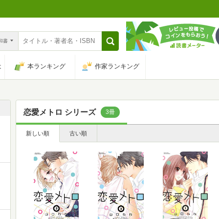
n和書
は
本ランキング
作家ランキング
恋愛メトロ シリーズ
3冊
新しい順
古い順