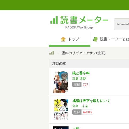
Amazo
トップ
読書メーターと
トップ
盟約のリヴァイアサン(漫画)
注目の本
狼と香辛料
支倉 凍砂
登録
787
成瀬は天下を取りにいく
宮島 未奈
登録
42008
正欲