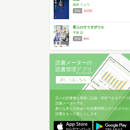
朝井 リョウ
登録
16155
変人のサラダボウル
平坂 読
登録
804
読書メーターの
読書管理
アプリ
詳しくはこちら
日々の読書量を簡単に記録・管理できるアプリ
読書メーターです。
新たな本との出会いや読書仲間とのつながりが
読書をもっと楽しくします。