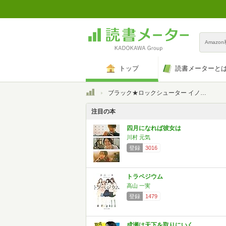
Amazo
トップ
読書メーターと
トップ
ブラック★ロックシューター イノセントソウル
注目の本
四月になれば彼女は
川村 元気
登録
3016
トラペジウム
高山 一実
登録
1479
成瀬は天下を取りにいく