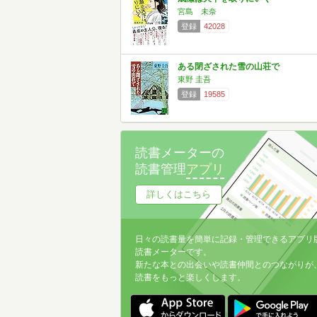
宮島 未奈
登録
42028
ある閉ざされた雪の山荘で
東野 圭吾
登録
19585
読書メーターの
読書管理
アプリ
詳しくはこちら
日々の読書量を簡単に記録・管理できるアプリ
読書メーターです。
新たな本との出会いや読書仲間とのつながりが
読書をもっと楽しくします。