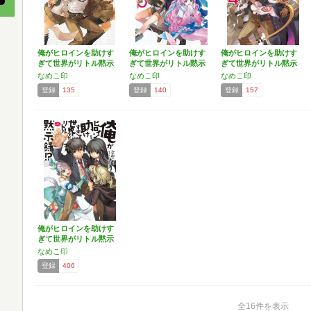
俺がヒロインを助けす
俺がヒロインを助けす
俺がヒロインを助けす
ぎて世界がリトル黙示
ぎて世界がリトル黙示
ぎて世界がリトル黙示
録!…
録!…
録!…
なめこ印
なめこ印
なめこ印
登録
135
登録
140
登録
157
俺がヒロインを助けす
ぎて世界がリトル黙示
録!…
なめこ印
登録
406
全16件を表示