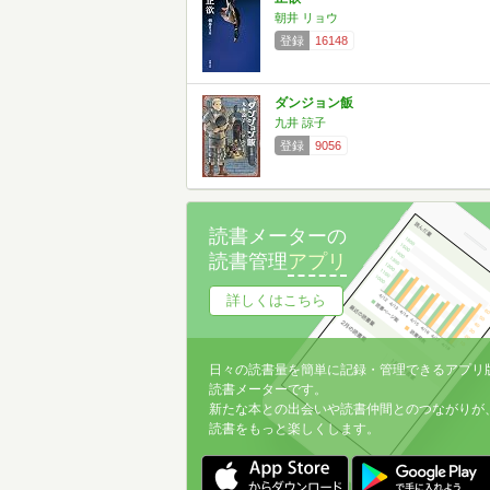
朝井 リョウ
登録
16148
ダンジョン飯
九井 諒子
登録
9056
読書メーターの
読書管理
アプリ
詳しくはこちら
日々の読書量を簡単に記録・管理できるアプリ
読書メーターです。
新たな本との出会いや読書仲間とのつながりが
読書をもっと楽しくします。