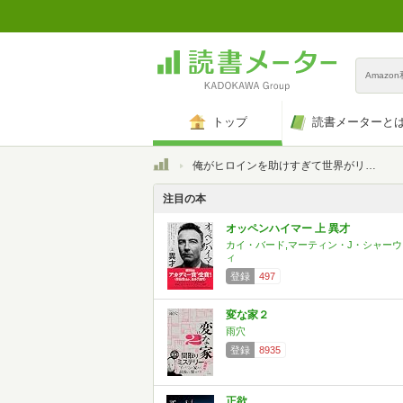
Amazo
トップ
読書メーターと
トップ
俺がヒロインを助けすぎて世界がリトル黙示録!?
注目の本
オッペンハイマー 上 異才
カイ・バード,マーティン・J・シャーウ
ィ
登録
497
変な家２
雨穴
登録
8935
正欲