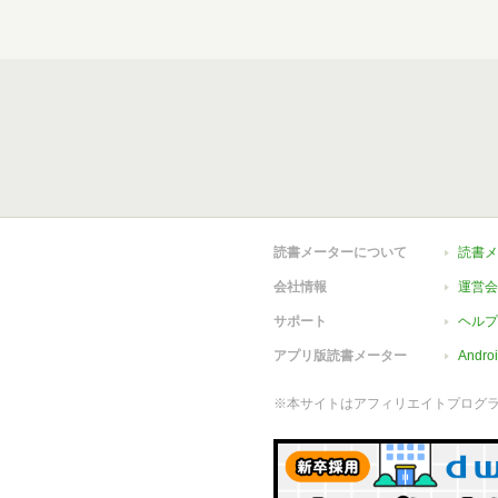
読書メーターについて
読書メ
会社情報
運営会
サポート
ヘルプ
アプリ版読書メーター
Andr
※本サイトはアフィリエイトプログ