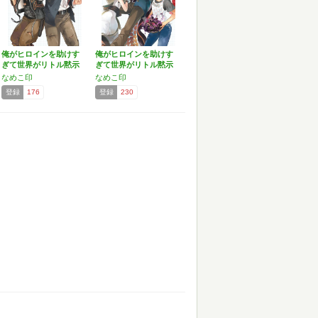
俺がヒロインを助けす
俺がヒロインを助けす
ぎて世界がリトル黙示
ぎて世界がリトル黙示
録!…
録(…
なめこ印
なめこ印
登録
176
登録
230