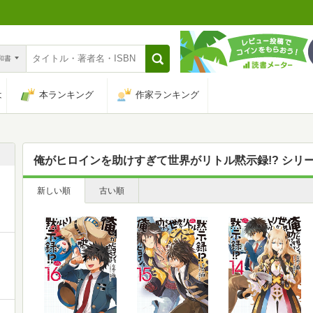
n和書
は
本ランキング
作家ランキング
俺がヒロインを助けすぎて世界がリトル黙示録!? シリ
新しい順
古い順