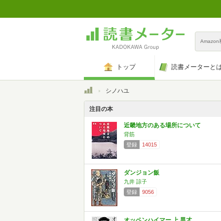
Amazo
トップ
読書メーターと
トップ
シノハユ
注目の本
近畿地方のある場所について
背筋
登録
14015
ダンジョン飯
九井 諒子
登録
9056
オッペンハイマー 上 異才