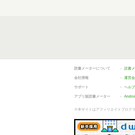
読書メーターについて
読書メ
会社情報
運営会
サポート
ヘルプ
アプリ版読書メーター
Andr
※本サイトはアフィリエイトプログ