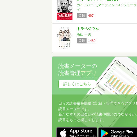
カイ・バード,マーティン・J・シャーウ
ィ
登録
497
トラペジウム
高山 一実
登録
1480
読書メーターの
読書管理
アプリ
詳しくはこちら
日々の読書量を簡単に記録・管理できるアプリ
読書メーターです。
新たな本との出会いや読書仲間とのつながりが
読書をもっと楽しくします。