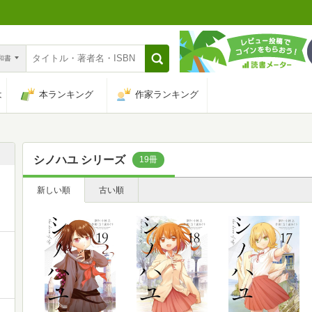
n和書
は
本ランキング
作家ランキング
シノハユ シリーズ
19冊
新しい順
古い順