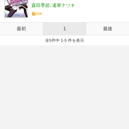
森田季節
遙華ナツキ
108
最初
1
最後
全5件中 1-5 件を表示