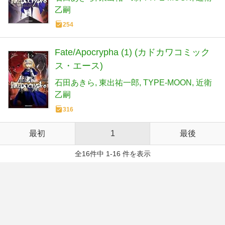
乙嗣
254
Fate/Apocrypha (1) (カドカワコミック
ス・エース)
石田あきら
東出祐一郎
TYPE-MOON
近衛
乙嗣
316
最初
1
最後
全16件中 1-16 件を表示