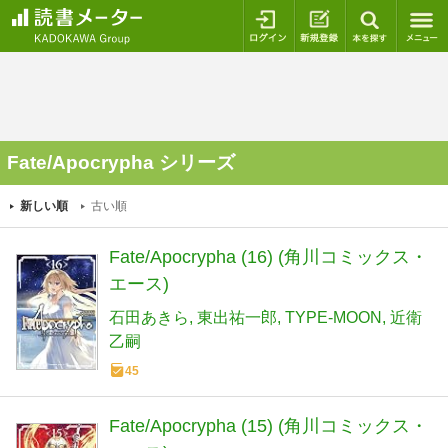
ログイン
新規登録
本を探
Fate/Apocrypha シリーズ
新しい順
古い順
Fate/Apocrypha (16) (角川コミックス・
エース)
石田あきら
東出祐一郎
TYPE-MOON
近衛
乙嗣
45
Fate/Apocrypha (15) (角川コミックス・