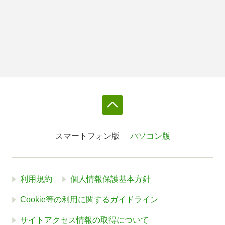
スマートフォン版
パソコン版
利用規約
個人情報保護基本方針
Cookie等の利用に関するガイドライン
サイトアクセス情報の取得について