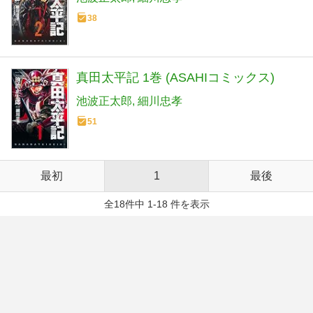
38
真田太平記 1巻 (ASAHIコミックス)
池波正太郎
細川忠孝
51
最初
1
最後
全18件中 1-18 件を表示