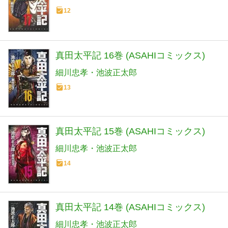
12
真田太平記 16巻 (ASAHIコミックス)
細川忠孝・池波正太郎
13
真田太平記 15巻 (ASAHIコミックス)
細川忠孝・池波正太郎
14
真田太平記 14巻 (ASAHIコミックス)
細川忠孝・池波正太郎