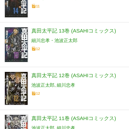
11
真田太平記 13巻 (ASAHIコミックス)
細川忠孝・池波正太郎
12
真田太平記 12巻 (ASAHIコミックス)
池波正太郎
細川忠孝
12
真田太平記 11巻 (ASAHIコミックス)
池波正太郎
細川忠孝