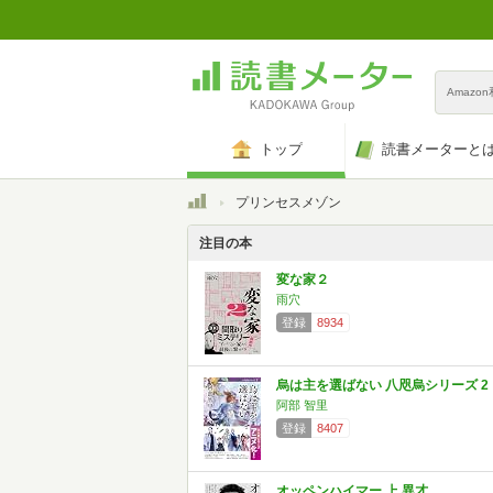
Amazo
トップ
読書メーターと
トップ
プリンセスメゾン
注目の本
変な家２
雨穴
登録
8934
烏は主を選ばない 八咫烏シリーズ 2
阿部 智里
登録
8407
オッペンハイマー 上 異才