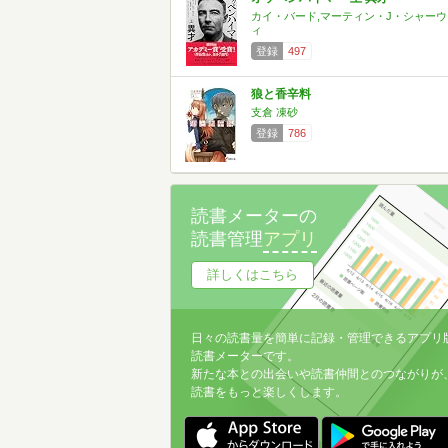
カイ・バード,マーティン・J・シャーウ
ィ
登録
497
狼と香辛料
支倉 凍砂
登録
786
読書メーターの
読書管理
アプリ
詳しくはこちら
日々の読書量を簡単に記録・管理できるアプリ
読書メーターです。
新たな本との出会いや読書仲間とのつながりが
読書をもっと楽しくします。