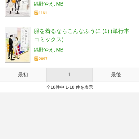
縞野やえ
MB
1161
服を着るならこんなふうに (1) (単行本
コミックス)
縞野やえ
MB
2097
最初
1
最後
全18件中 1-18 件を表示