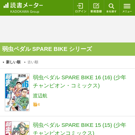
ログイン
新規登録
本を探
弱虫ペダル SPARE BIKE シリーズ
新しい順
古い順
弱虫ペダル SPARE BIKE 16 (16) (少年
チャンピオン・コミックス)
渡辺航
4
弱虫ペダル SPARE BIKE 15 (15) (少年
チャンピオンコミックス)