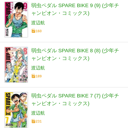
弱虫ペダル SPARE BIKE 9 (9) (少年チ
ャンピオン・コミックス)
渡辺航
160
弱虫ペダル SPARE BIKE 8 (8) (少年チ
ャンピオン・コミックス)
渡辺航
189
弱虫ペダル SPARE BIKE 7 (7) (少年チ
ャンピオン・コミックス)
渡辺航
231