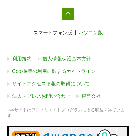
スマートフォン版
パソコン版
利用規約
個人情報保護基本方針
Cookie等の利用に関するガイドライン
サイトアクセス情報の取得について
法人・プレスお問い合わせ
運営会社
※本サイトはアフィリエイトプログラムによる収益を得ていま
す