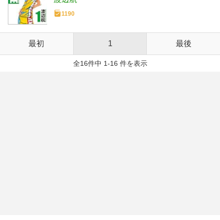
1190
最初
1
最後
全16件中 1-16 件を表示