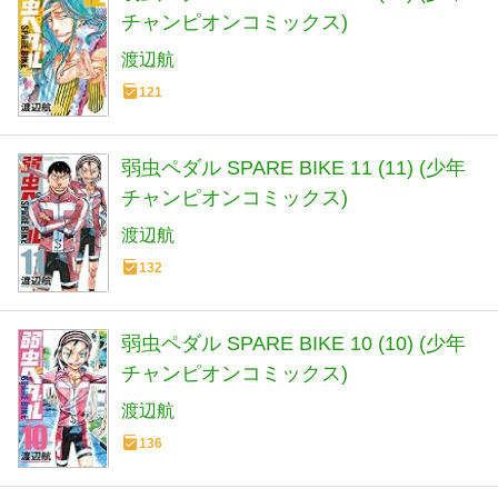
チャンピオンコミックス)
渡辺航
121
弱虫ペダル SPARE BIKE 11 (11) (少年
チャンピオンコミックス)
渡辺航
132
弱虫ペダル SPARE BIKE 10 (10) (少年
チャンピオンコミックス)
渡辺航
136