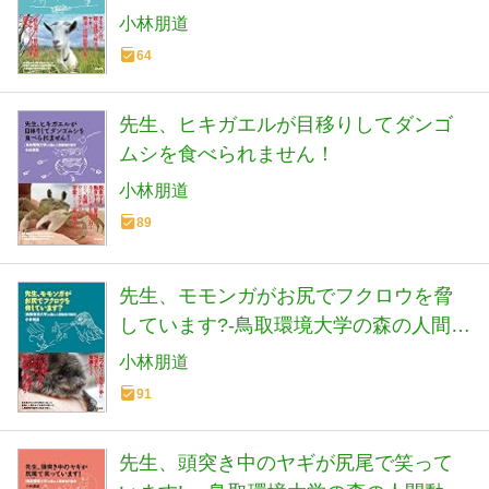
人間動物行動学
小林朋道
64
先生、ヒキガエルが目移りしてダンゴ
ムシを食べられません！
小林朋道
89
先生、モモンガがお尻でフクロウを脅
しています?-鳥取環境大学の森の人間動
物行動学
小林朋道
91
先生、頭突き中のヤギが尻尾で笑って