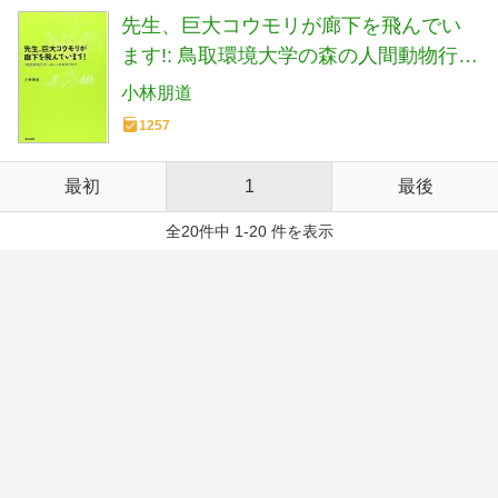
先生、巨大コウモリが廊下を飛んでい
ます!: 鳥取環境大学の森の人間動物行動
学
小林朋道
1257
最初
1
最後
全20件中 1-20 件を表示