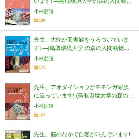
います! ―鳥取環境大学の森の人間動物
行動学
小林朋道
108
先生、大蛇が図書館をうろついていま
す! ―[鳥取環境大学]の森の人間動物行
動学
小林朋道
171
先生、アオダイショウがモモンガ家族
に迫っています! (鳥取環境大学の森の人
間動物行動学)
小林朋道
147
先生、脳のなかで自然が叫んでいます!