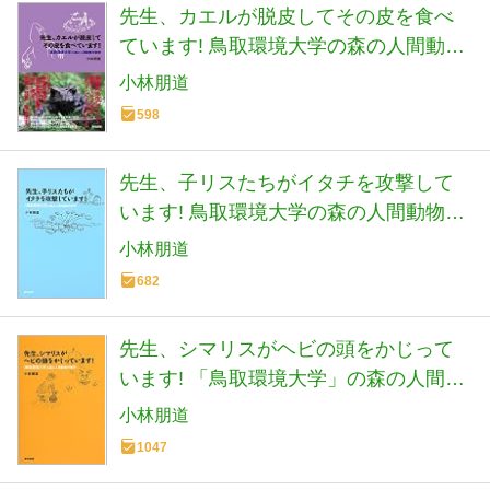
先生、カエルが脱皮してその皮を食べ
ています! 鳥取環境大学の森の人間動物
行動学
小林朋道
598
先生、子リスたちがイタチを攻撃して
います! 鳥取環境大学の森の人間動物行
動学
小林朋道
682
先生、シマリスがヘビの頭をかじって
います! 「鳥取環境大学」の森の人間動
物行動学
小林朋道
1047