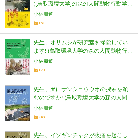
([鳥取環境大学]の森の人間動物行動学・
番外編)
小林朋道
151
先生、オサムシが研究室を掃除してい
ます! (鳥取環境大学の森の人間動物行動
学)
小林朋道
173
先生、犬にサンショウウオの捜索を頼
むのですか! (鳥取環境大学の森の人間動
物行動学)
小林朋道
243
先生、イソギンチャクが腹痛を起こし