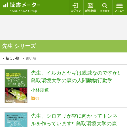
ログイン
新規登録
本を探
先生 シリーズ
新しい順
古い順
先生、イルカとヤギは親戚なのですか!:
鳥取環境大学の森の人間動物行動学
小林朋道
63
先生、シロアリが空に向かってトンネ
ルを作っています!: 鳥取環境大学の森の