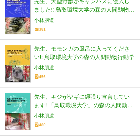
先生、大型野獣がキャンパスに侵入し
ました!: 鳥取環境大学の森の人間動物行
動学
小林朋道
381
先生、モモンガの風呂に入ってくださ
い!: 鳥取環境大学の森の人間動物行動学
小林朋道
456
先生、キジがヤギに縄張り宣言してい
ます! 「鳥取環境大学」の森の人間動物
行動学
小林朋道
480