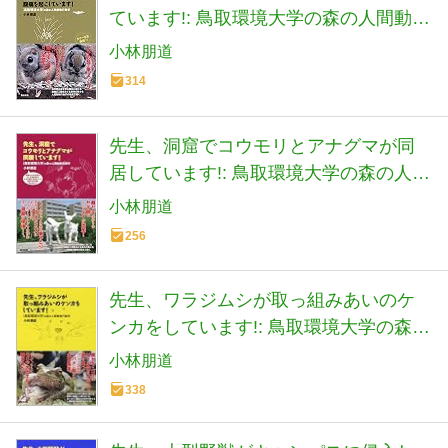
ています!: 鳥取環境大学の森の人間動物
行動学
小林朋道
314
先生、洞窟でコウモリとアナグマが同
居しています!: 鳥取環境大学の森の人間
動物行動学
小林朋道
256
先生、ワラジムシが取っ組みあいのケ
ンカをしています!: 鳥取環境大学の森の
人間動物行動学
小林朋道
338