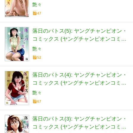
クス)
艶々
47
落日のパトス(5): ヤングチャンピオン・
コミックス (ヤングチャンピオンコミッ
クス)
艶々
52
落日のパトス(4): ヤングチャンピオン・
コミックス (ヤングチャンピオンコミッ
クス)
艶々
67
落日のパトス(3): ヤングチャンピオン・
コミックス (ヤングチャンピオンコミッ