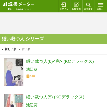
ログイン
新規登録
本を探
繕い裁つ人 シリーズ
新しい順
古い順
繕い裁つ人(6)<完> (KCデラックス)
池辺葵
518
繕い裁つ人(5) (KCデラックス)
池辺葵