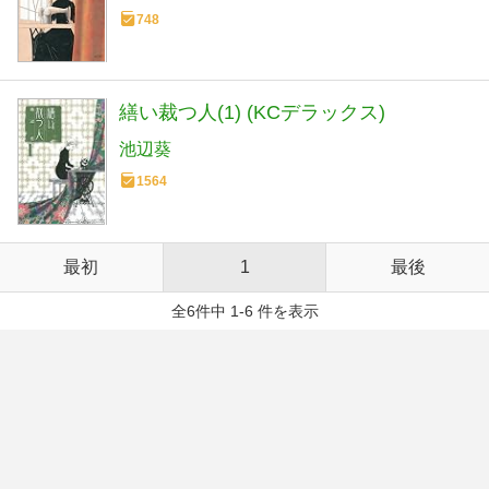
748
繕い裁つ人(1) (KCデラックス)
池辺葵
1564
最初
1
最後
全6件中 1-6 件を表示