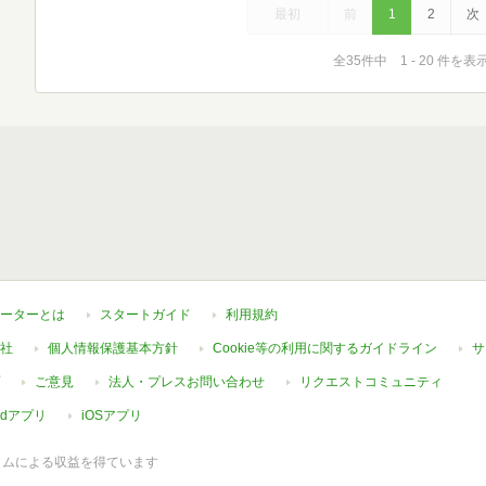
最初
前
1
2
次
全35件中 1 - 20 件を表
ーターとは
スタートガイド
利用規約
社
個人情報保護基本方針
Cookie等の利用に関するガイドライン
サ
ご意見
法人・プレスお問い合わせ
リクエストコミュニティ
oidアプリ
iOSアプリ
ラムによる収益を得ています