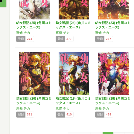
幼女戦記 (25) (角川コミ
幼女戦記 (24) (角川コミ
幼女戦記 (23) (角川コミ
ックス・エース)
ックス・エース)
ックス・エース)
東條 チカ
東條 チカ
東條 チカ
登録
274
登録
277
登録
287
幼女戦記 (20) (角川コミ
幼女戦記 (19) (角川コミ
幼女戦記 (18) (角川コミ
ックス・エース)
ックス・エース)
ックス・エース)
東條 チカ
東條 チカ
東條 チカ
登録
371
登録
410
登録
428