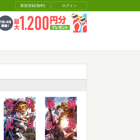
新規登録(無料)
ログイン