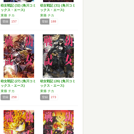
幼女戦記 (32) (角川コミ
幼女戦記 (31) (角川コミ
ックス・エース)
ックス・エース)
東條 チカ
東條 チカ
登録
157
登録
188
幼女戦記 (27) (角川コミ
幼女戦記 (26) (角川コミ
ックス・エース)
ックス・エース)
東條 チカ
東條 チカ
登録
258
登録
273