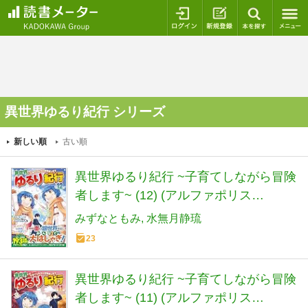
ログイン
新規登録
本を探
異世界ゆるり紀行 シリーズ
新しい順
古い順
異世界ゆるり紀行 ~子育てしながら冒険
者します~ (12) (アルファポリス
COMICS)
みずなともみ
水無月静琉
23
異世界ゆるり紀行 ~子育てしながら冒険
者します~ (11) (アルファポリス