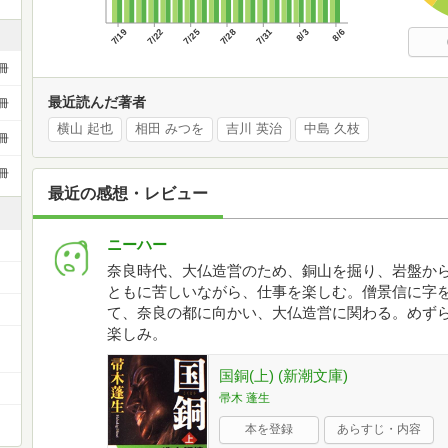
7/19
7/22
7/25
7/28
7/31
8/3
8/6
冊
最近読んだ著者
冊
横山 起也
相田 みつを
吉川 英治
中島 久枝
冊
冊
最近の感想・レビュー
ニーハー
奈良時代、大仏造営のため、銅山を掘り、岩盤か
ともに苦しいながら、仕事を楽しむ。僧景信に字
て、奈良の都に向かい、大仏造営に関わる。めず
楽しみ。
ー
国銅(上) (新潮文庫)
帚木 蓬生
本を登録
あらすじ・内容