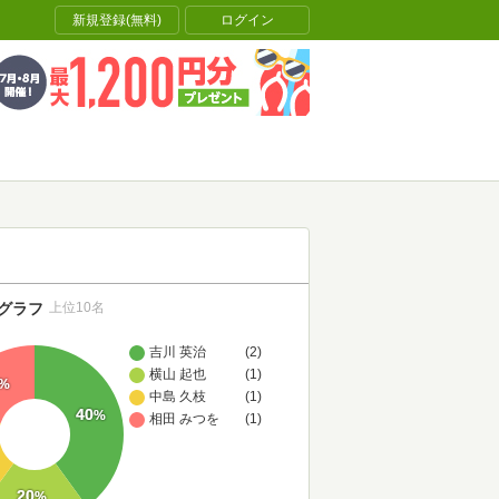
新規登録(無料)
ログイン
グラフ
上位10名
吉川 英治
(2)
横山 起也
(1)
%
中島 久枝
(1)
40
%
相田 みつを
(1)
20
%