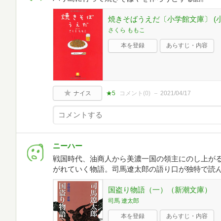
焼きそばうえだ〔小学館文庫〕 (小学
さくら ももこ
本を登録
あらすじ・内容
ナイス
★5
コメント(
0
)
2021/04/17
ニーハー
戦国時代、油商人から美濃一国の領主にのし上が
がれていく物語。司馬遼太郎の語り口が独特で読
国盗り物語（一）（新潮文庫）
司馬 遼太郎
本を登録
あらすじ・内容