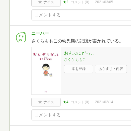
ナイス
★2
コメント(
0
)
2021/03/05
ニーハー
さくらももこの幼児期の記憶が書かれている。
おんぶにだっこ
さくら ももこ
本を登録
あらすじ・内容
ナイス
★4
コメント(
0
)
2021/02/14