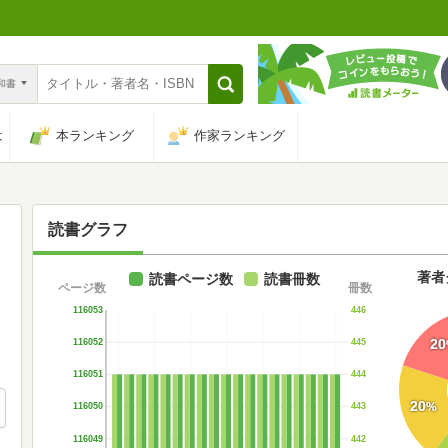
n和書
は
本ランキング
作家ランキング
読書グラフ
著者
読書ページ数
読書冊数
ページ数
冊数
116053
446
20
116052
445
116051
444
20
%
116050
443
116049
442