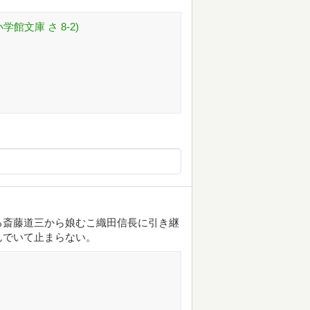
館文庫 さ 8-2)
る斎藤道三から娘むこ織田信長に引き継
んでいて止まらない。