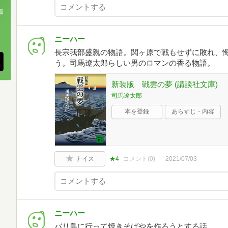
版
、
ニーハー
長宗我部盛親の物語。関ヶ原で戦もせずに敗れ、
う。司馬遼太郎らしい男のロマンの香る物語。
新装版 戦雲の夢 (講談社文庫)
司馬遼太郎
本を登録
あらすじ・内容
ナイス
★4
コメント(
0
)
2021/07/03
ニーハー
バリ島に行って焼きそばやを作ろうとする話。