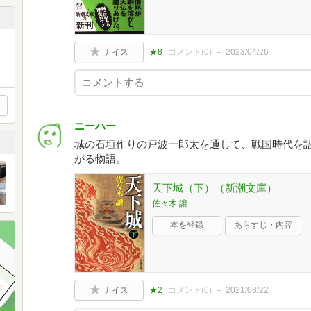
ナイス
★8
コメント(
0
)
2023/04/26
ニーハー
城の石垣作りの戸波一郎太を通して、戦国時代を
がる物語。
天下城（下）（新潮文庫）
佐々木 譲
本を登録
あらすじ・内容
ナイス
★2
コメント(
0
)
2021/08/22