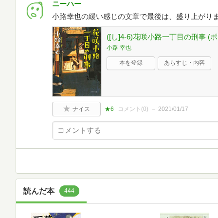
ニーハー
小路幸也の緩い感じの文章で最後は、盛り上がり
([し]4-6)花咲小路一丁目の刑事 (ポ
小路 幸也
本を登録
あらすじ・内容
ナイス
★6
コメント(
0
)
2021/01/17
読んだ本
444