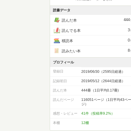
読書データ
444
読んだ本
3
読んでる本
0
積読本
8
読みたい本
プロフィール
登録日
2019/06/30（2595日経過）
記録初日
2019/05/12（2644日経過）
読んだ本
444冊（1日平均0.17冊)
読んだページ
116051ページ（1日平均43ペ
ジ）
感想・レビュー
41件（投稿率9.2%）
本棚
12棚