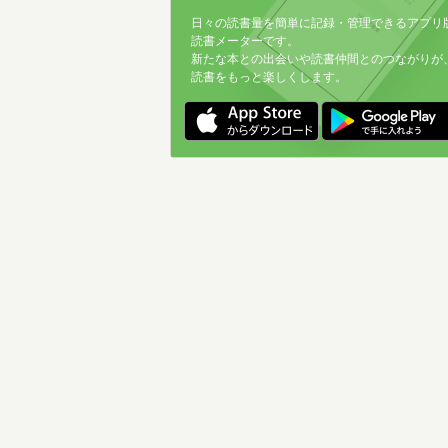
日々の読書量を簡単に記録・管理できるアプリ
読書メーターです。
新たな本との出会いや読書仲間とのつながりが
読書をもっと楽しくします。