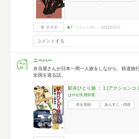
ナイス
★7
コメント(
0
)
2021/03/13
ニーハー
弁当屋さんが日本一周一人旅をしながら、鉄道旅
全国を巡る話。
駅弁ひとり旅 ： 1 (アクションコ
はやせ淳,櫻井寛
本を登録
あらすじ・内容