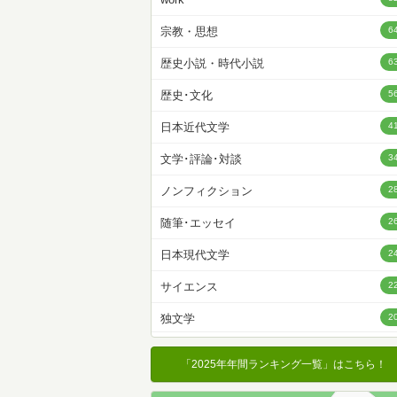
名前降
宗教・思想
6
冊数が多い
歴史小説・時代小説
6
冊数が少ない
歴史･文化
5
日本近代文学
4
文学･評論･対談
3
ノンフィクション
2
随筆･エッセイ
2
日本現代文学
2
サイエンス
2
独文学
2
その他
1
「2025年年間ランキング一覧」はこちら！
その他文学
1