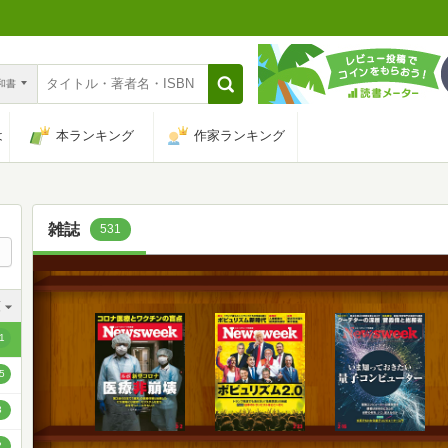
n和書
は
本ランキング
作家ランキング
雑誌
531
順
順
1
順
5
順
3
順
2