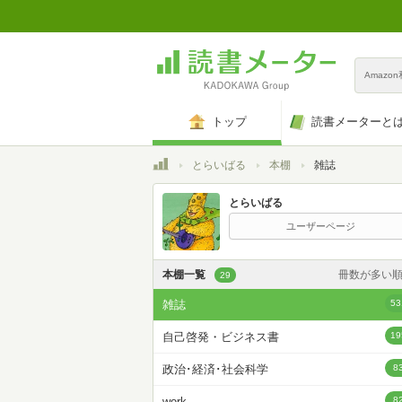
Amazo
トップ
読書メーターと
トップ
とらいばる
本棚
雑誌
とらいばる
ユーザーページ
本棚一覧
冊数が多い
29
カスタム
雑誌
53
登録日時が新しい
自己啓発・ビジネス書
19
登録日時が古い
政治･経済･社会科学
8
名前昇
work
8