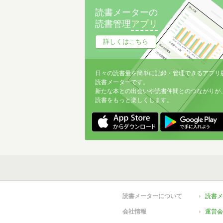
SF･ファンタジー･児童文学
1
読書メーターの
読書管理
アプリ
神話・民話・叙事詩
1
詳しくはこちら
ラテンアメリカ文学
1
数学
1
日々の読書量を簡単に記録・管理できるアプリ
露文学
1
読書メーターです。
新たな本との出会いや読書仲間とのつながりが
日本古典文学
9
読書をもっと楽しくします。
英文学
9
仏文学
9
アート
5
東洋文学
4
ミステリ・サスペンス
4
読書メーターについて
読書メ
米文学
3
会社情報
運営会