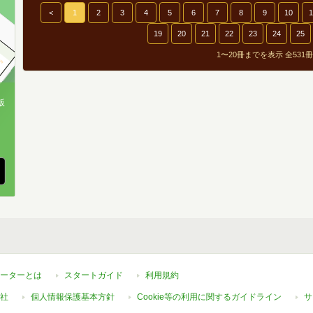
6
<
1
2
3
4
5
6
7
8
9
10
1
19
20
21
22
23
24
25
5
1〜20冊までを表示 全531冊
3
2
版
0
、
ーターとは
スタートガイド
利用規約
社
個人情報保護基本方針
Cookie等の利用に関するガイドライン
サ