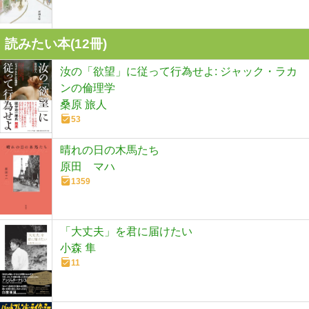
読みたい本(
12
冊)
汝の「欲望」に従って行為せよ: ジャック・ラカ
ンの倫理学
桑原 旅人
53
晴れの日の木馬たち
原田 マハ
1359
「大丈夫」を君に届けたい
小森 隼
11