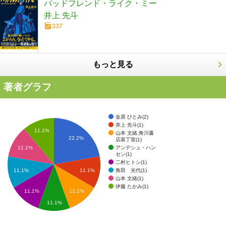
バッドフレンド・ライク・ミー
井上 先斗
337
もっと見る
著者グラフ
金原 ひとみ(2)
井上 先斗(1)
11.1%
山本 文緒,角川書
22.2%
店装丁室(1)
アンデシュ・ハン
11.1%
セン(1)
二村ヒトシ(1)
角田 光代(1)
11.1%
11.1%
山本 文緒(1)
伊藤 たかみ(1)
11.1%
11.1%
11.1%