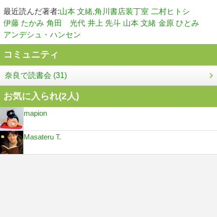
最近読んだ著者:
山本 文緒,角川書店装丁室
二村ヒトシ
伊藤 たかみ
角田 光代
井上 先斗
山本 文緒
金原 ひとみ
アンデシュ・ハンセン
コミュニティ
奈良で読書会 (31)
お気に入られ(
2
人)
mapion
Masateru T.