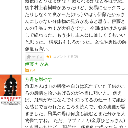
最後はどうなるかな？ 振られるかなと私は予想。
後半村上春樹味があったけど、安易にセックスし
たりしなくて良かった(ホッ) やはり伊藤たかみさ
んにしかない分体物の見方があると思う。伊藤さ
んの作品ミカ！が大好きです。 今回は駆け足な感
じで終わった。もう少し主人公に厳しくてもいい
と思った。 構成おもしろかった。女性や男性の解
像度も高い。
★3
コメントする(
0
)
ナイス
伊藤 たかみ
254
方舟を燃やす
角田さんは心の機微や自分は忘れていた子供のこ
ろの感情を拾いあげるのが本当に巧い方。 例え
ば、飛馬が母になんでも知ってるのねー！て絶妙
な感じで言われたところを読んで、心の裏側が騒
ぎました。飛馬の母は何度も読むとまた分かる人
物像ですね。 ただ、ヤブノナカ(金原ひとみさん)
でも思ったけど、 現代は、多角的に描かならばい