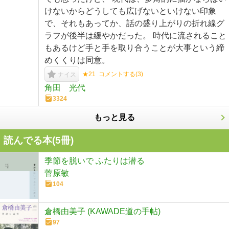
けないからどうしても広げないといけない印象
で、それもあってか、話の盛り上がりの折れ線グ
ラフが後半は緩やかだった。 時代に流されること
もあるけど手と手を取り合うことが大事という締
めくくりは同意。
★21
コメントする(
3
)
ナイス
角田 光代
3324
もっと見る
読んでる本(
5
冊)
季節を脱いで ふたりは潜る
菅原敏
104
倉橋由美子 (KAWADE道の手帖)
97