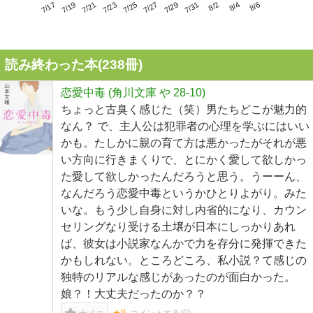
7/21
7/27
8/2
7/17
7/23
7/29
8/4
7/19
7/25
7/31
8/6
読み終わった本(
238
冊)
恋愛中毒 (角川文庫 や 28-10)
ちょっと古臭く感じた（笑）男たちどこが魅力的
なん？ で、主人公は犯罪者の心理を学ぶにはいい
かも。たしかに親の育て方は悪かったがそれが悪
い方向に行きまくりで、とにかく愛して欲しかっ
た愛して欲しかったんだろうと思う。うーーん、
なんだろう恋愛中毒というかひとりよがり。みた
いな。もう少し自身に対し内省的になり、カウン
セリングなり受ける土壌が日本にしっかりあれ
ば、彼女は小説家なんかで力を存分に発揮できた
かもしれない。ところどころ、私小説？て感じの
独特のリアルな感じがあったのが面白かった。
娘？！大丈夫だったのか？？