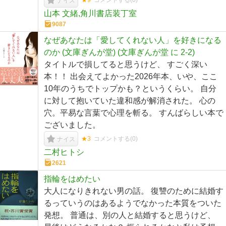
★9
コメントする(
0
)
ナイス
山本 文緒,角川書店装丁室
9087
なぜあなたは「愛してくれない人」を好きになる
のか (文庫ぎんが堂) (文庫ぎんが堂 に 2-2)
タイトルで損してると思うけど、 すごく深い
本！！ 出会えてよかった2026年本、いや、ここ
10年のうちでトップかも？というくらい。 自分
に対して抱いていた違和感が解消された。 心の
穴。平易な言葉で心理を斬る。 すんばらしい本で
ございました。
★3
コメントする(
0
)
ナイス
二村ヒトシ
2621
指輪をはめたい
大人になりきれない男の話。 復讐のために結婚す
るっていうのはあるようでなかった本質をついた
発想。 普通は、別の人と結婚すると思うけど、