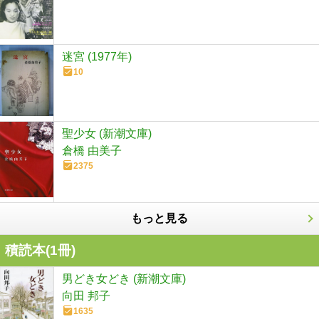
迷宮 (1977年)
10
聖少女 (新潮文庫)
倉橋 由美子
2375
もっと見る
積読本(
1
冊)
男どき女どき (新潮文庫)
向田 邦子
1635