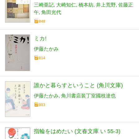
三崎亜記
大崎知仁
橋本紡
井上荒野
佐藤正
午
角田光代
848
ミカ!
伊藤たかみ
814
誰かと暮らすということ (角川文庫)
伊藤たかみ
角川書店装丁室國枝達也
803
指輪をはめたい (文春文庫 い 55-3)