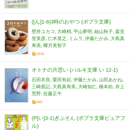
([ん]1-6)3時のおやつ (ポプラ文庫)
壁井ユカコ
大崎梢
平山夢明
絲山秋子
森見
登美彦
仁木英之
ミムラ
伊藤たかみ
大島真
寿美
椰月美智子
1945
オトナの片思い (ハルキ文庫 い 12-1)
石田衣良
栗田有起
伊藤たかみ
山田あかね
三崎亜記
大島真寿美
大崎知仁
橋本紡
井上
荒野
佐藤正午
966
(P[い]3-1)ぎぶそん (ポプラ文庫ピュアフ
ル)