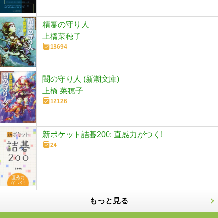
精霊の守り人
上橋菜穂子
18694
闇の守り人 (新潮文庫)
上橋 菜穂子
12126
新ポケット詰碁200: 直感力がつく!
24
もっと見る