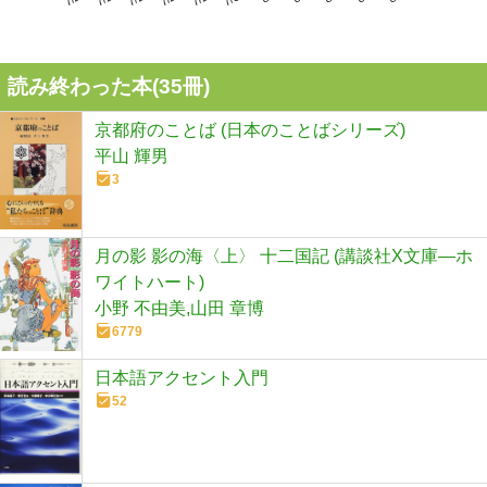
読み終わった本(
35
冊)
京都府のことば (日本のことばシリーズ)
平山 輝男
3
月の影 影の海〈上〉 十二国記 (講談社X文庫―ホ
ワイトハート)
小野 不由美,山田 章博
6779
日本語アクセント入門
52