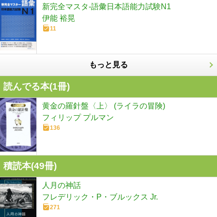
新完全マスタ-語彙日本語能力試験N1
伊能 裕晃
11
もっと見る
読んでる本(
1
冊)
黄金の羅針盤〈上〉 (ライラの冒険)
フィリップ プルマン
136
積読本(
49
冊)
人月の神話
フレデリック・P・ブルックス Jr.
271