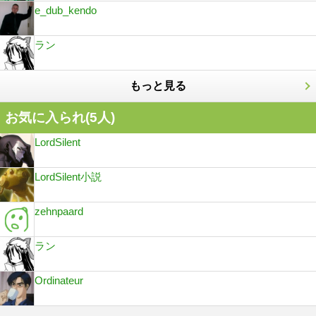
e_dub_kendo
ラン
もっと見る
お気に入られ(
5
人)
LordSilent
LordSilent小説
zehnpaard
ラン
Ordinateur