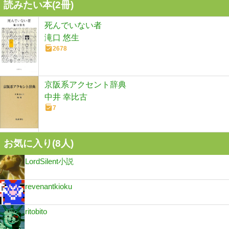
読みたい本(
2
冊)
死んでいない者
滝口 悠生
2678
京阪系アクセント辞典
中井 幸比古
7
お気に入り(
8
人)
LordSilent小説
revenantkioku
ritobito