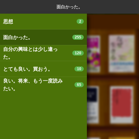
ログイン
新規登録
本を探
面白かった。
思想
2
面白かった。
255
自分の興味とは少し違っ
スマートフォン版
パソコン版
120
た。
とても良い。買おう。
10
利用規約
個人情報保護基本方針
良い。将来、もう一度読み
65
たい。
Cookie等の利用に関するガイドライン
サイトアクセス情報の取得について
法人・プレスお問い合わせ
運営会社
※本サイトはアフィリエイトプログラムによる収益を得ていま
す