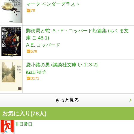
マーク ペンダーグラスト
78
郵便局と蛇: A・E・コッパード短篇集 (ちくま文
庫 こ 48-1)
A.E. コッパード
570
袋小路の男 (講談社文庫 い 113-2)
絲山 秋子
3171
もっと見る
お気に入り(
78
人)
非日常口