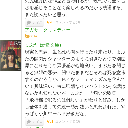
の先駆け的な作品と言われるが、現代でも全く古
さを感じることなく楽しめるのだから凄過ぎる。
また読みたいと思う。
★26
コメントする(
0
)
ナイス
アガサ・クリスティー
8874
まぶた (新潮文庫)
現実と悪夢、生と死の間を行ったり来たり。まぶ
たの開閉がシャッターのように瞬きひとつで別世
界になりそうな緊張感が心地良い。まぶたを閉じ
ると無限の悪夢、開いたままだとそれは死を意味
するのだろうか。色々なフェティシズムを含んで
いて興味深い。特に強烈なインパクトのある話は
ないかも知れないが「まぶた」「匂いの収集」
「飛行機で眠るのは難しい」がわりと好み。しか
し全体を通しての統一感が凄いと思わされた。や
っぱり小川ワールド好きだな。
★31
コメントする(
0
)
ナイス