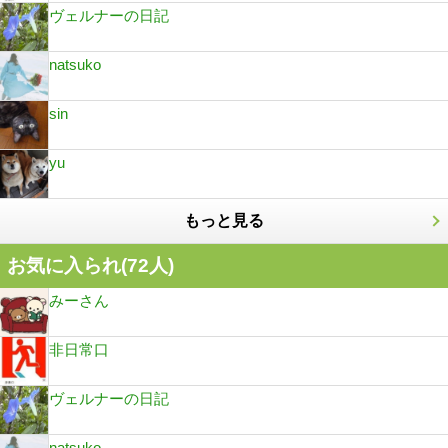
ヴェルナーの日記
natsuko
sin
yu
もっと見る
お気に入られ(
72
人)
みーさん
非日常口
ヴェルナーの日記
natsuko