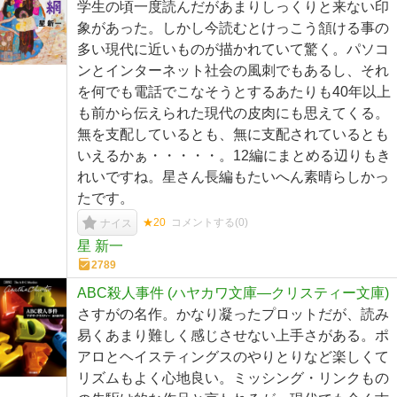
学生の頃一度読んだがあまりしっくりと来ない印
象があった。しかし今読むとけっこう頷ける事の
多い現代に近いものが描かれていて驚く。パソコ
ンとインターネット社会の風刺でもあるし、それ
を何でも電話でこなそうとするあたりも40年以上
も前から伝えられた現代の皮肉にも思えてくる。
無を支配しているとも、無に支配されているとも
いえるかぁ・・・・・。12編にまとめる辺りもき
れいですね。星さん長編もたいへん素晴らしかっ
たです。
★20
コメントする(
0
)
ナイス
星 新一
2789
ABC殺人事件 (ハヤカワ文庫―クリスティー文庫)
さすがの名作。かなり凝ったプロットだが、読み
易くあまり難しく感じさせない上手さがある。ポ
アロとヘイスティングスのやりとりなど楽しくて
リズムもよく心地良い。ミッシング・リンクもの