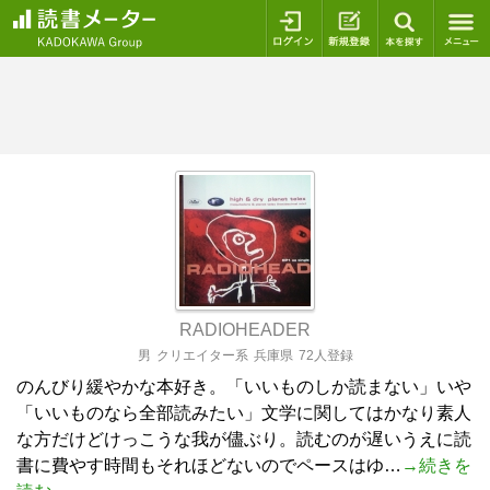
ログイン
新規登録
本を探
RADIOHEADER
男
クリエイター系
兵庫県
72人登録
のんびり緩やかな本好き。「いいものしか読まない」いや
「いいものなら全部読みたい」文学に関してはかなり素人
な方だけどけっこうな我が儘ぶり。読むのが遅いうえに読
書に費やす時間もそれほどないのでペースはゆ…
→続きを