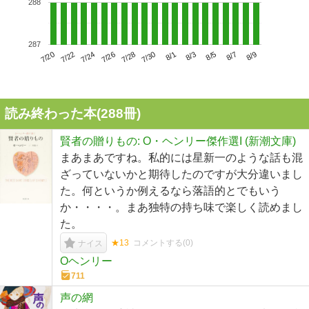
288
287
7/24
7/30
8/5
7/20
7/26
8/1
8/7
7/22
7/28
8/3
8/9
読み終わった本(
288
冊)
賢者の贈りもの: O・ヘンリー傑作選I (新潮文庫)
まあまあですね。私的には星新一のような話も混
ざっていないかと期待したのですが大分違いまし
た。何というか例えるなら落語的とでもいう
か・・・・。まあ独特の持ち味で楽しく読めまし
た。
★13
コメントする(
0
)
ナイス
Oヘンリー
711
声の網