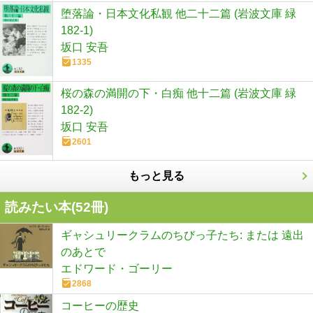
堕落論・日本文化私観 他二十二篇 (岩波文庫 緑
182-1)
坂口 安吾
1335
桜の森の満開の下・白痴 他十二篇 (岩波文庫 緑
182-2)
坂口 安吾
2601
もっと見る
読みたい本(
52
冊)
ギャシュリークラムのちびっ子たち: または 遠出
のあとで
エドワード・ゴーリー
2868
コーヒーの歴史