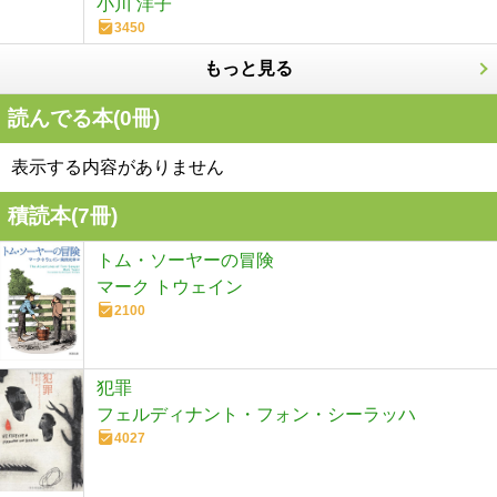
小川 洋子
3450
もっと見る
読んでる本(
0
冊)
表示する内容がありません
積読本(
7
冊)
トム・ソーヤーの冒険
マーク トウェイン
2100
犯罪
フェルディナント・フォン・シーラッハ
4027