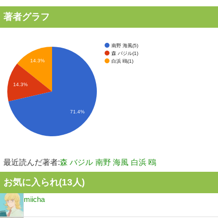
著者グラフ
南野 海風(5)
森 バジル(1)
14.3%
白浜 鴎(1)
14.3%
71.4%
最近読んだ著者:
森 バジル
南野 海風
白浜 鴎
お気に入られ(
13
人)
miicha