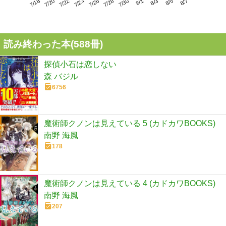
7/22
7/28
8/3
7/18
7/24
7/30
8/5
7/20
7/26
8/1
8/7
読み終わった本(
588
冊)
探偵小石は恋しない
森 バジル
6756
魔術師クノンは見えている 5 (カドカワBOOKS)
南野 海風
178
魔術師クノンは見えている 4 (カドカワBOOKS)
南野 海風
207