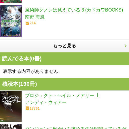
魔術師クノンは見えている 3 (カドカワBOOKS)
南野 海風
214
もっと見る
読んでる本(
0
冊)
表示する内容がありません
積読本(
196
冊)
プロジェクト・ヘイル・メアリー 上
アンディ・ウィアー
17761
ダンジョンに出会いを求めるのは間違っているだ