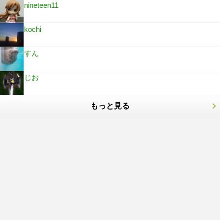
nineteen11
kochi
すん
じお
もっと見る