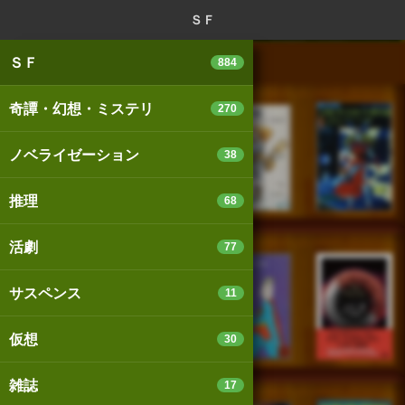
ログイン
新規登録
本を探
ＳＦ
ＳＦ
884
奇譚・幻想・ミステリ
270
スマートフォン版
パソコン版
ノベライゼーション
38
推理
68
利用規約
個人情報保護基本方針
活劇
77
Cookie等の利用に関するガイドライン
サスペンス
11
サイトアクセス情報の取得について
仮想
30
法人・プレスお問い合わせ
運営会社
※本サイトはアフィリエイトプログラムによる収益を得ていま
雑誌
17
す