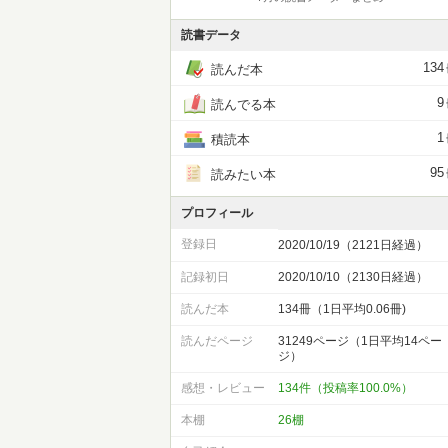
読書データ
134
読んだ本
9
読んでる本
1
積読本
95
読みたい本
プロフィール
登録日
2020/10/19（2121日経過）
記録初日
2020/10/10（2130日経過）
読んだ本
134冊（1日平均0.06冊)
読んだページ
31249ページ（1日平均14ペー
ジ）
感想・レビュー
134件（投稿率100.0%）
本棚
26棚