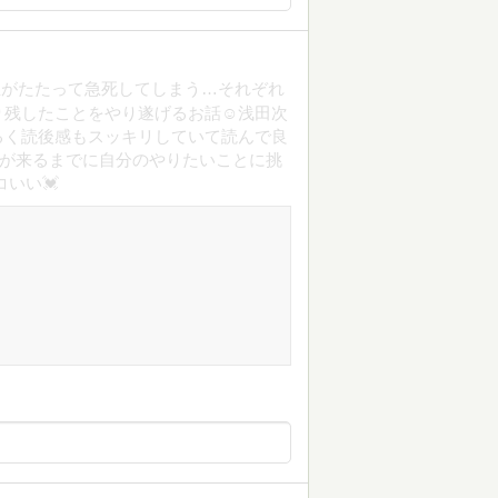
生がたたって急死してしまう…それぞれ
残したことをやり遂げるお話☺️浅田次
るく読後感もスッキリしていて読んで良
時が来るまでに自分のやりたいことに挑
いい💓