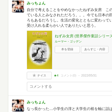
みっちょん
自分で考えることをやめなかったねずみ女房 こ
ている人とみなされただろう。。。今でも日本の
ろもあるだろうし。生活の変化とともに変わって
受け入れる柔らかい人でありたいと思う。
ねずみ女房 (世界傑作童話シリーズ
ルーマー・ゴッデン
本を登録
あらすじ・内容
ナイス
★4
コメント(
0
)
2022/05/31
みっちょん
なっ長かった…小学生の淳と大学生の裕を軸に話