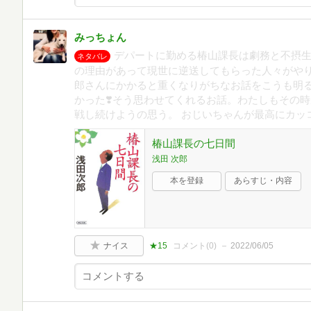
みっちょん
デパートに勤める椿山課長は劇務と不摂
ネタバレ
の理由があって現世に逆送してもらった人々がやり
郎さんにかかると重くなりがちなお話をこうも明
かった❣️そう思わせてくれるお話。わたしもその
戦し続けようの思う。 おじいちゃんが最高にカッコ
椿山課長の七日間
浅田 次郎
本を登録
あらすじ・内容
ナイス
★15
コメント(
0
)
2022/06/05