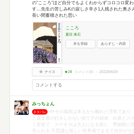
の"こころ"ほど自分でもよくわからずコロコロ変
す…先生の苦しみKの寂しさ辛さ1人残された奥さ
長い間蓄積された思い
こころ
夏目 漱石
本を登録
あらすじ・内容
ナイス
★28
コメント(
0
)
2022/04/24
みっちょん
🐟その孤島は本土から離れた浮島であり
ネタバレ
と遊女屋の灯火しかない捨て子の姉弟 白亜とスケ
く容姿で スケキヨは大人になる前に 男娼館に
売られる 不思議な怪しい世界感でまるで自分がそ