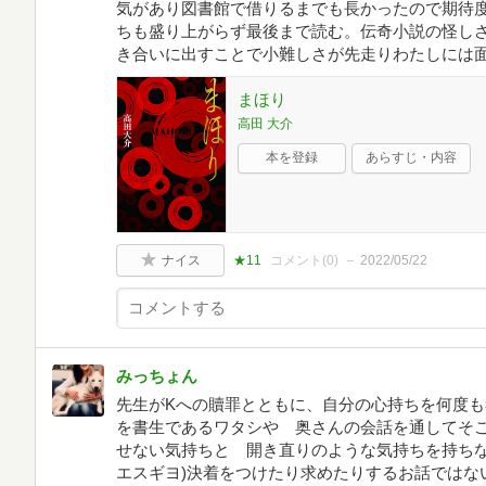
気があり図書館で借りるまでも長かったので期待
ちも盛り上がらず最後まで読む。伝奇小説の怪し
き合いに出すことで小難しさが先走りわたしには
まほり
高田 大介
本を登録
あらすじ・内容
ナイス
★11
コメント(
0
)
2022/05/22
みっちょん
先生がKへの贖罪とともに、自分の心持ちを何度
を書生であるワタシや 奥さんの会話を通してそ
せない気持ちと 開き直りのような気持ちを持ちな
エスギヨ)決着をつけたり求めたりするお話ではな