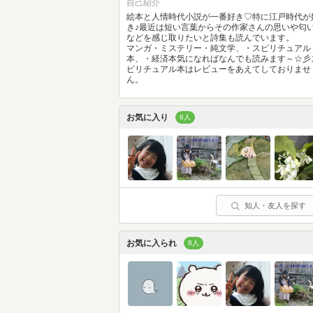
自己紹介
絵本と人情時代小説が一番好き♡特に江戸時代が
き♪最近は短い言葉からその作家さんの思いや匂
などを感じ取りたいと詩集も読んでいます。
マンガ・ミステリー・純文学、・スピリチュアル
本、・経済本気になればなんでも読みます～☆彡
ピリチュアル本はレビューをあえてしておりませ
ん。
お気に入り
6人
知人・友人を探す
お気に入られ
8人