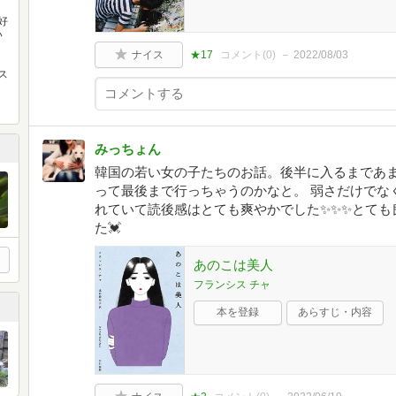
好
い
ナイス
★17
コメント(
0
)
2022/08/03
ス
みっちょん
韓国の若い女の子たちのお話。後半に入るまであ
って最後まで行っちゃうのかなと。 弱さだけでな
れていて読後感はとても爽やかでした✨✨✨とても
た💓
あのこは美人
フランシス チャ
本を登録
あらすじ・内容