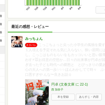
7/22
7/25
7/28
7/31
8/3
8/6
8/9
冊
冊
最近の感想・レビュー
冊
みっちょん
冊
こっこちょっと尖った小学生の孤独を愛
ネタバレ
１人増える予定それも気に入らない。狭い居間に
し。こっこはものもらいをもカッコいいと思い眼
わす⚡︎🐭お得意の空想か…日々の出来事が円卓
ぎ去った子ども時代への郷愁と とびっきりの愛
心の大人への第一歩✨✨✨ほんわかしてて時々 ぷ
口悪すぎや んな〜良きお話☺️
円卓 (文春文庫 に 22-1)
西 加奈子
本を登録
あらすじ・内容