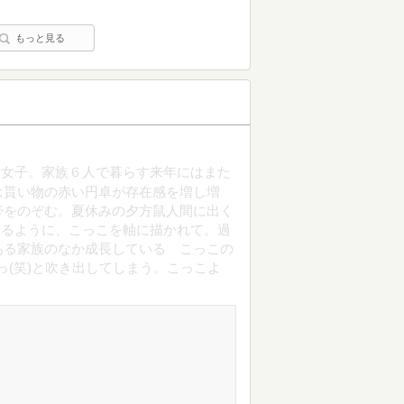
もっと見る
す女子。家族６人で暮らす来年にはまた
は貰い物の赤い円卓が存在感を増し増
帯をのぞむ。夏休みの夕方鼠人間に出く
が回るように、こっこを軸に描かれて。過
ある家族のなか成長している こっこの
っ(笑)と吹き出してしまう。こっこよ