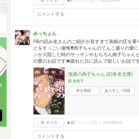
ナイス
★2
コメント(
0
)
2022/06/19
みっちょん
FBの読み友さんのご紹介が良すぎて表紙の圧を乗
とをすっごい後悔❣️肉子ちゃんのてんこ盛りの愛
ンが入院した時のサッサンやもちろん肉子ちゃんと
の愛のお話です💓疲れた日に読んで欲しいお話です
漁港の肉子ちゃん (幻冬舎文庫)
西 加奈子
版
本を登録
あらすじ・内容
、
ナイス
★32
コメント(
0
)
2022/06/19