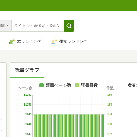
n和書
は
本ランキング
作家ランキング
読書グラフ
著者
読書ページ数
読書冊数
ページ数
冊数
31251
136
31250
135
31249
134
31248
133
31247
132