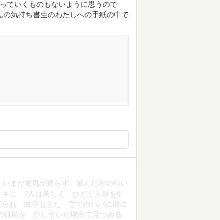
わっていくものもないように思うので
んの気持ち書生のわたしへの手紙の中で
 いまだ電気が通らず 澱んだ水の匂い
キヨ 2人は美しく ひどく人目を引
売られ 白亜もまた 育てのババに廓に
の孤島を 少し引いた場所で見つめる