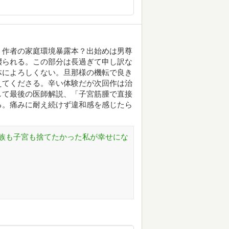
、作者の家庭環境暴露本？出始めは男尊
綴られる。この部分は長過ぎて申し訳な
体によろしくない。旦那様の機転で良き
えてくださる。辛い体験だが次回作は治
して最後の医師解説、「子宮筋腫で直接
る。痛みに耐え続けず違和感を感じたら
族も子宮も捨てたかった私が幸せにな