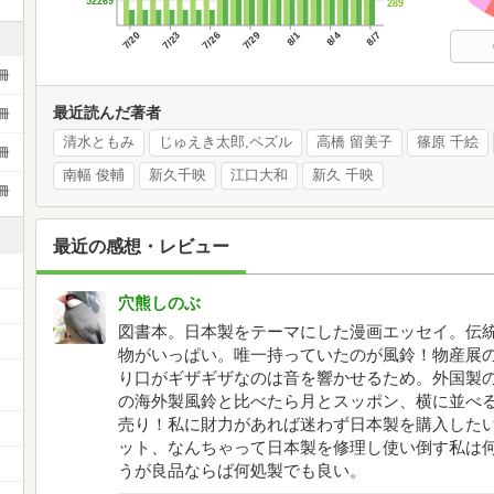
52269
289
7/20
7/23
7/26
7/29
8/1
8/4
8/7
冊
最近読んだ著者
冊
清水ともみ
じゅえき太郎,ペズル
高橋 留美子
篠原 千絵
冊
南幅 俊輔
新久千映
江口大和
新久 千映
冊
最近の感想・レビュー
穴熊しのぶ
図書本。日本製をテーマにした漫画エッセイ。伝
物がいっぱい。唯一持っていたのが風鈴！物産展
り口がギザギザなのは音を響かせるため。外国製
の海外製風鈴と比べたら月とスッポン、横に並べ
売り！私に財力があれば迷わず日本製を購入した
ット、なんちゃって日本製を修理し使い倒す私は何
うが良品ならば何処製でも良い。