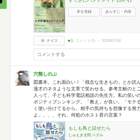
本を登録
あらすじ・内容
ナイス
★1
コメント(
0
)
2026/07/24
穴熊しのぶ
図書本。これ面白い！「残念な生きもの」とか読
漫才のネタような文章で笑わせる。参考文献のとこ
人って、子ども科学電話相談の先生方。私の笑い
ポジティブシンキング。「教え」が良い。「モテ
く使い分けてるから。相手の気持ちを想像する努
よ」、、、それ、何処のホスト君の言葉？
もしも鳥と話せたら
じゅえき太郎,ペズル