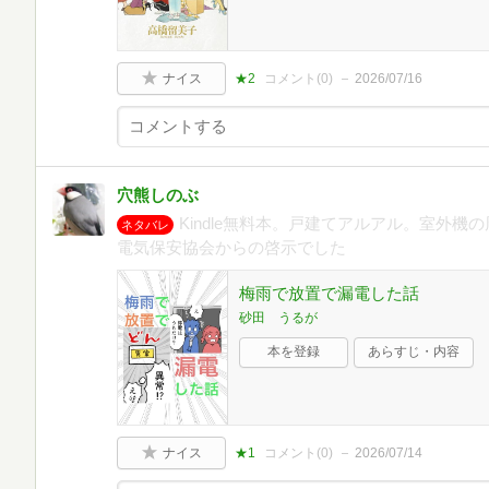
ナイス
★2
コメント(
0
)
2026/07/16
穴熊しのぶ
Kindle無料本。戸建てアルアル。室外
ネタバレ
電気保安協会からの啓示でした
梅雨で放置で漏電した話
砂田 うるが
本を登録
あらすじ・内容
ナイス
★1
コメント(
0
)
2026/07/14