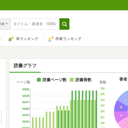
n和書
は
本ランキング
作家ランキング
読書グラフ
著者
読書ページ数
読書冊数
ページ数
冊数
296
52581
295
52529
8
294
52477
293
8
52425
292
8
52373
291
52321
8
290