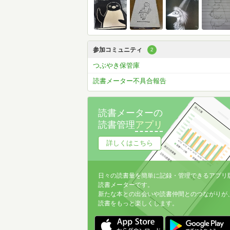
参加コミュニティ
2
つぶやき保管庫
読書メーター不具合報告
読書メーターの
読書管理
アプリ
詳しくはこちら
日々の読書量を簡単に記録・管理できるアプリ
読書メーターです。
新たな本との出会いや読書仲間とのつながりが
読書をもっと楽しくします。