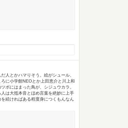
んだ人とかハマりそう。絵がシュール、
ろに小学館NEOとか上田恵介と川上和
のツボにはまった鳥が、シジュウカラ。
る人は大抵本音とほめ言葉を絶妙に上手
力を続ければある程度身につくもんなん