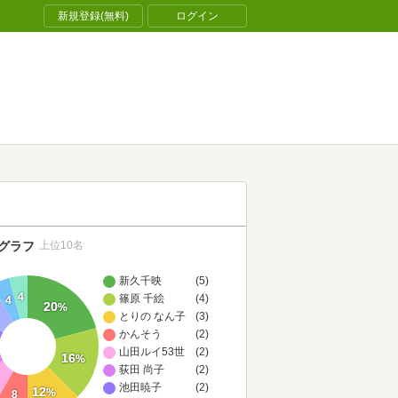
新規登録(無料)
ログイン
グラフ
上位10名
新久千映
(5)
4
篠原 千絵
(4)
4
20
%
とりの なん子
(3)
かんそう
(2)
山田ルイ53世
(2)
16
%
荻田 尚子
(2)
池田暁子
(2)
12
%
8