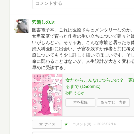
穴熊しのぶ
図書電子本。これは医療ドキュメンタリーなのか
女卑家庭で育った作者の生い立ちについて延々と
いがしんどい。そりゃあ、こんな家族と居ったら
婦人科医師に出会い、子宮を残すか作者と共に考
療についてもう少し詳しく描いてほしいです。そ
命に関わることはないが、人生設計が大きく変わ
早めに受診する」
女だからこんなにつらいの？ 家
るまで (LScomic)
砂田 うるが
本を登録
あらすじ・内容
ナイス
★1
コメント(
0
)
2026/07/14