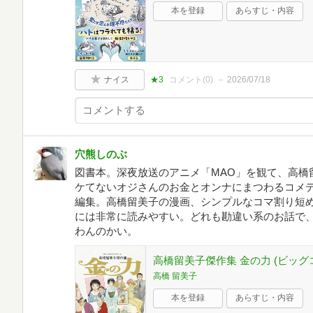
本を登録
あらすじ・内容
ナイス
★3
コメント(
0
)
2026/07/18
穴熊しのぶ
図書本。深夜放送のアニメ「MAO」を観て、高橋
ケてないオジさんのお金とオンナにまつわるコメデ
編集。高橋留美子の漫画、シンプルなコマ割り短
には非常に読みやすい。どれも勘違い系のお話で
わんのかい。
高橋留美子傑作集 金の力 (ビッ
高橋 留美子
本を登録
あらすじ・内容