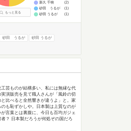
新久 千映
(2)
砂田 うるが
(1)
もっと見る
砂田 うるが
(1)
砂田 うるが
砂田 うるが
統工芸ものが結構多い、私には無縁な代
の実演販売を見て職人さんが「風鈴の切
のと比べると全然響きが違うよ」と。家
るのも恥ずかしや。日本製は上質なのが
いが言葉とは裏腹に、今日も百均ガジェ
者？ 日本製だろうが何処ぞの国だろ