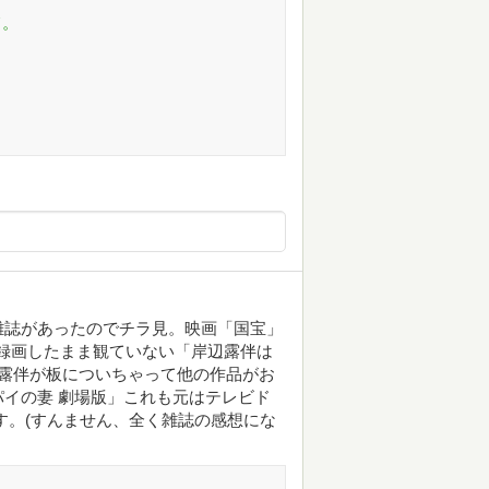
て。
雑誌があったのでチラ見。映画「国宝」
に録画したまま観ていない「岸辺露伴は
＝露伴が板についちゃって他の作品がお
イの妻 劇場版」これも元はテレビド
す。(すんません、全く雑誌の感想にな