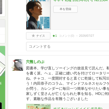
本を登録
ナイス
★1
コメント(
0
)
2026/07/27
穴熊しのぶ
図書本。学び直しソーイングの放送見て読んだ。
を書く派。ヘェ、正確に縫い代を付けてロータリ
ね。チャコ、一度開封すると直ぐに乾燥して転写
う！内田恭子のコラム、マインドフルネスセルフ
版
か問う、カレンダーに毎日一つ簡単なやりたい事
、
家しずく堂さんが亡くなられた事を知る。HDに何
す、素敵な作品を有難うございました
すてきにハンドメイド (5月号)