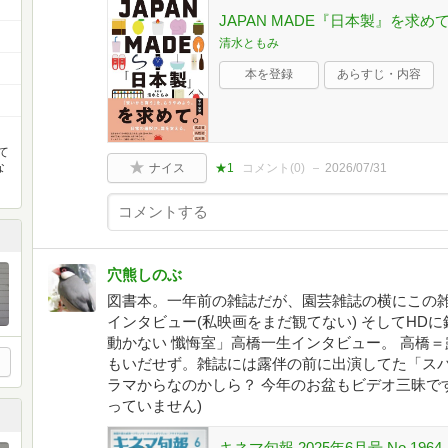
JAPAN MADE『日本製』を求め
清水ともみ
本を登録
あらすじ・内容
て
な
ナイス
★1
コメント(
0
)
2026/07/31
穴熊しのぶ
図書本。一年前の雑誌だが、園芸雑誌の横にこの
インタビュー(私映画をまだ観てない) そしてHD
動かない 懺悔室」高橋一生インタビュー。 高橋
もいだせず。雑誌には露伴の前に出演してた「スパ
ラマからなのかしら？ 今年のお盆もビデオ三昧で
っていません)
キネマ旬報 2025年6月号 No.1964