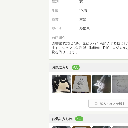
性別
女
年齢
59歳
職業
主婦
現住所
愛知県
自己紹介
図書館で試し読み、気に入ったら購入する様にし
ます。ジャンルは料理、動植物、DIY、ロジカル
物を借りてます。
お気に入り
4人
知人・友人を探す
お気に入られ
4人