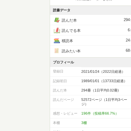
読書データ
294
読んだ本
6
読んでる本
24
積読本
68
読みたい本
プロフィール
登録日
2021/01/24（2022日経過）
記録初日
1989/01/01（13733日経過）
読んだ本
294冊（1日平均0.02冊)
読んだページ
52572ページ（1日平均3ペー
ジ）
感想・レビュー
196件（投稿率66.7%）
本棚
3棚